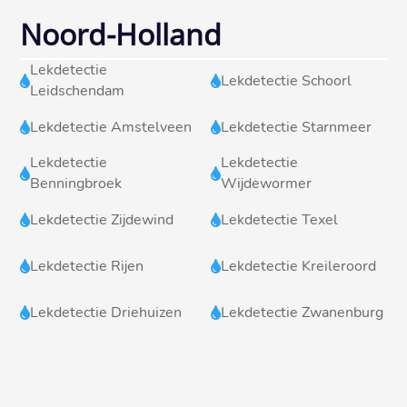
Noord-Holland
Lekdetectie
Lekdetectie Schoorl


Leidschendam
Lekdetectie Amstelveen
Lekdetectie Starnmeer


Lekdetectie
Lekdetectie


Benningbroek
Wijdewormer
Lekdetectie Zijdewind
Lekdetectie Texel


Lekdetectie Rijen
Lekdetectie Kreileroord


Lekdetectie Driehuizen
Lekdetectie Zwanenburg

