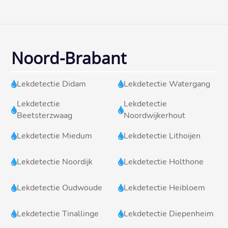
Noord-Brabant
Lekdetectie Didam
Lekdetectie Watergang


Lekdetectie
Lekdetectie


Beetsterzwaag
Noordwijkerhout
Lekdetectie Miedum
Lekdetectie Lithoijen


Lekdetectie Noordijk
Lekdetectie Holthone


Lekdetectie Oudwoude
Lekdetectie Heibloem


Lekdetectie Tinallinge
Lekdetectie Diepenheim

