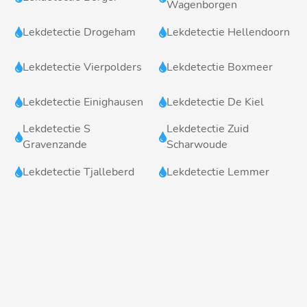
Wagenborgen
Lekdetectie Drogeham
Lekdetectie Hellendoorn


Lekdetectie Vierpolders
Lekdetectie Boxmeer


Lekdetectie Einighausen
Lekdetectie De Kiel


Lekdetectie S
Lekdetectie Zuid


Gravenzande
Scharwoude
Lekdetectie Tjalleberd
Lekdetectie Lemmer

