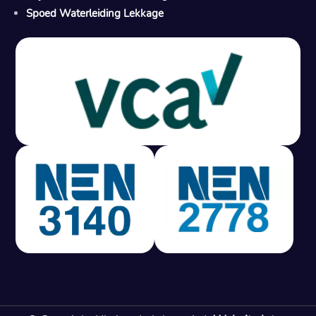
Spoed Waterleiding Lekkage
Gratis offerte in 24 uur
M
100% risicovrij
Geen lekkage? Geen betaling.
Vast tarief van € 395,- exc btw.
Rapport binnen 3 werkdagen.
100% RIsicovrij.
Vaak vergoed door verzekeraar.
NEN 3140 gecertificeerd.
Vaste prijs, geen verassingen.
99% Slagingspercentage.