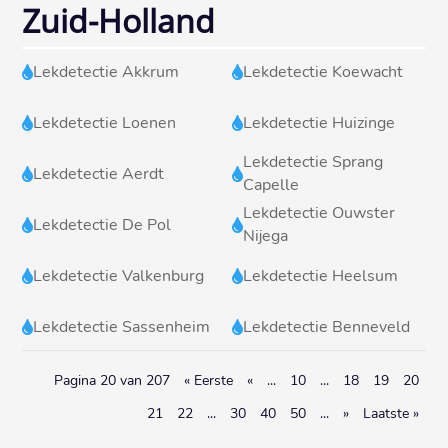
Zuid-Holland
Lekdetectie Akkrum
Lekdetectie Koewacht


Lekdetectie Loenen
Lekdetectie Huizinge


Lekdetectie Sprang
Lekdetectie Aerdt


Capelle
Lekdetectie Ouwster
Lekdetectie De Pol


Nijega
Lekdetectie Valkenburg
Lekdetectie Heelsum


Lekdetectie Sassenheim
Lekdetectie Benneveld


Pagina 20 van 207
« Eerste
«
...
10
...
18
19
20
21
22
...
30
40
50
...
»
Laatste »