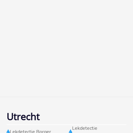
Utrecht
Lekdetectie
Lekdetectie Borger

