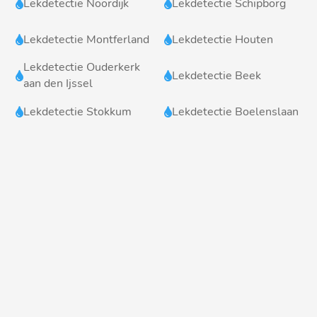
Lekdetectie Noordijk
Lekdetectie Schipborg


Lekdetectie Montferland
Lekdetectie Houten


Lekdetectie Ouderkerk
Lekdetectie Beek


aan den Ijssel
Lekdetectie Stokkum
Lekdetectie Boelenslaan

