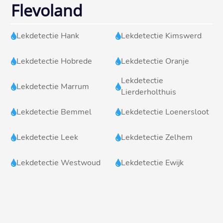
Flevoland
Lekdetectie Hank
Lekdetectie Kimswerd


Lekdetectie Hobrede
Lekdetectie Oranje


Lekdetectie
Lekdetectie Marrum


Lierderholthuis
Lekdetectie Bemmel
Lekdetectie Loenersloot


Lekdetectie Leek
Lekdetectie Zelhem


Lekdetectie Westwoud
Lekdetectie Ewijk

