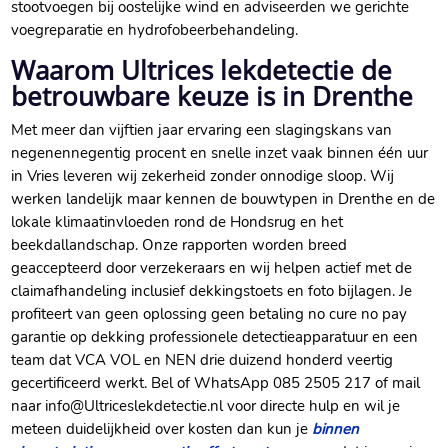
stootvoegen bij oostelijke wind en adviseerden we gerichte
voegreparatie en hydrofobeerbehandeling.
Waarom Ultrices lekdetectie de
betrouwbare keuze is in Drenthe
Met meer dan vijftien jaar ervaring een slagingskans van
negenennegentig procent en snelle inzet vaak binnen één uur
in Vries leveren wij zekerheid zonder onnodige sloop. Wij
werken landelijk maar kennen de bouwtypen in Drenthe en de
lokale klimaatinvloeden rond de Hondsrug en het
beekdallandschap. Onze rapporten worden breed
geaccepteerd door verzekeraars en wij helpen actief met de
claimafhandeling inclusief dekkingstoets en foto bijlagen. Je
profiteert van geen oplossing geen betaling no cure no pay
garantie op dekking professionele detectieapparatuur en een
team dat VCA VOL en NEN drie duizend honderd veertig
gecertificeerd werkt. Bel of WhatsApp 085 2505 217 of mail
naar info@Ultriceslekdetectie.nl voor directe hulp en wil je
meteen duidelijkheid over kosten dan kun je
binnen