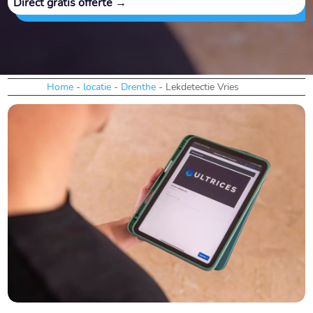
Direct gratis offerte →
Home
-
locatie
-
Drenthe
-
Lekdetectie Vries