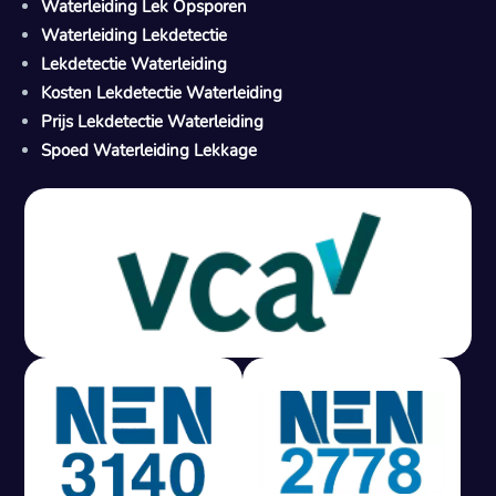
Waterleiding Lek Opsporen
Waterleiding Lekdetectie
Lekdetectie Waterleiding
Kosten Lekdetectie Waterleiding
Prijs Lekdetectie Waterleiding
Spoed Waterleiding Lekkage
Gratis offerte in 24 uur
M
100% risicovrij
Geen lekkage? Geen betaling.
Vast tarief van € 395,- exc btw.
Rapport binnen 3 werkdagen.
100% RIsicovrij.