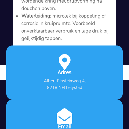
wordende kring met drupvorming na
douchen boven.​
Waterleiding
: microlek bij koppeling of
corrosie in kruipruimte.​ Voorbeeld
onverklaarbaar verbruik en lage druk bij
gelijktijdig tappen.​

Adres
Albert Einsteinweg 4,
8218 NH Lelystad

Email