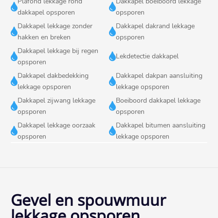
Plafond lekkage rond
Dakkapel boeiboord lekkage


dakkapel opsporen
opsporen
Dakkapel lekkage zonder
Dakkapel dakrand lekkage


hakken en breken
opsporen
Dakkapel lekkage bij regen


Lekdetectie dakkapel
opsporen
Dakkapel dakbedekking
Dakkapel dakpan aansluiting


lekkage opsporen
lekkage opsporen
Dakkapel zijwang lekkage
Boeiboord dakkapel lekkage


opsporen
opsporen
Dakkapel lekkage oorzaak
Dakkapel bitumen aansluiting


opsporen
lekkage opsporen
Gevel en spouwmuur
lekkage opsporen