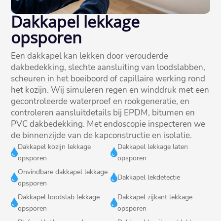
Dakkapel lekkage
opsporen
Een dakkapel kan lekken door verouderde
dakbedekking, slechte aansluiting van loodslabben,
scheuren in het boeiboord of capillaire werking rond
het kozijn.​ Wij simuleren regen en winddruk met een
gecontroleerde waterproef en rookgeneratie, en
controleren aansluitdetails bij EPDM, bitumen en
PVC dakbedekking.​ Met endoscopie inspecteren we
de binnenzijde van de kapconstructie en isolatie.​
Dakkapel kozijn lekkage
Dakkapel lekkage laten


opsporen
opsporen
Onvindbare dakkapel lekkage


Dakkapel lekdetectie
opsporen
Dakkapel loodslab lekkage
Dakkapel zijkant lekkage


opsporen
opsporen