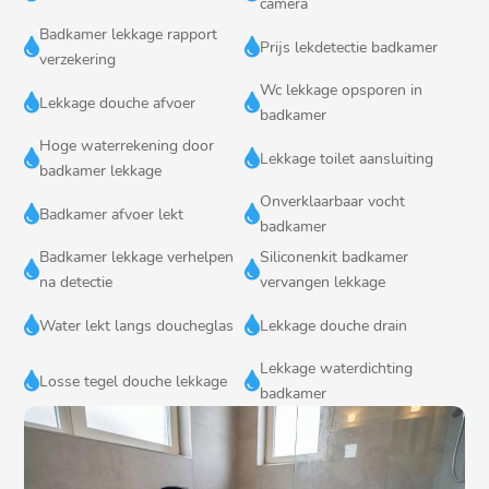
camera
Badkamer lekkage rapport


Prijs lekdetectie badkamer
verzekering
Wc lekkage opsporen in


Lekkage douche afvoer
badkamer
Hoge waterrekening door


Lekkage toilet aansluiting
badkamer lekkage
Onverklaarbaar vocht


Badkamer afvoer lekt
badkamer
Badkamer lekkage verhelpen
Siliconenkit badkamer


na detectie
vervangen lekkage


Water lekt langs doucheglas
Lekkage douche drain
Lekkage waterdichting


Losse tegel douche lekkage
badkamer