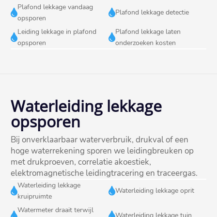
Plafond lekkage vandaag


Plafond lekkage detectie
opsporen
Leiding lekkage in plafond
Plafond lekkage laten


opsporen
onderzoeken kosten
Waterleiding lekkage
opsporen
Bij onverklaarbaar waterverbruik, drukval of een
hoge waterrekening sporen we leidingbreuken op
met drukproeven, correlatie akoestiek,
elektromagnetische leidingtracering en traceergas.​
Waterleiding lekkage


Waterleiding lekkage oprit
kruipruimte
Watermeter draait terwijl


Waterleiding lekkage tuin