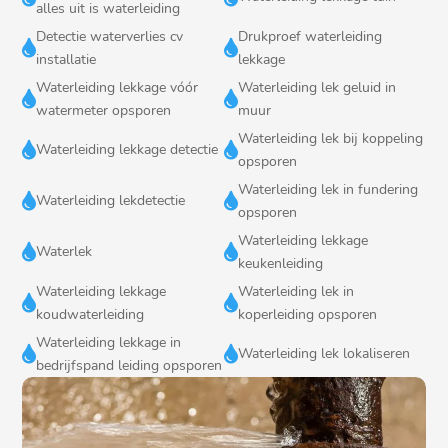
alles uit is waterleiding
Detectie waterverlies cv
Drukproef waterleiding


installatie
lekkage
Waterleiding lekkage vóór
Waterleiding lek geluid in


watermeter opsporen
muur
Waterleiding lek bij koppeling


Waterleiding lekkage detectie
opsporen
Waterleiding lek in fundering


Waterleiding lekdetectie
opsporen
Waterleiding lekkage


Waterlek
keukenleiding
Waterleiding lekkage
Waterleiding lek in


koudwaterleiding
koperleiding opsporen
Waterleiding lekkage in


Waterleiding lek lokaliseren
bedrijfspand leiding opsporen