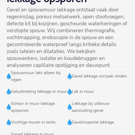
Gevel en spouwmuur lekkage ontstaat vaak door
regeninslag, poreus metselwerk, open stootvoegen,
defecte kit bij kozijnen, gescheurde waterkeringen of
verstopte spouw.​ Wij combineren thermografie,
vochtmapping, endoscopie in de spouw en een
gecontroleerde waterproef langs kritieke details
zoals lateien en dilataties.​ We bekijken
spouwankers, isolatie en koudebruggen en
analyseren capillaire opstijging en dauwpunt.
Spouwmuur lekt alleen bij


Gevel lekkage oorzaak vinden
regen


Geluidmeting lekkage in muur
Lek in muur
Scheur in muur lekkage
Lekkage bij uitbouw


opsporen
aansluiting gevel


Vochtige muren in lente
Gevelinspectie lekkage
Spoed lekkage in muur