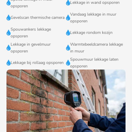


Lekkage in wand opsporen
opsporen
Vandaag lekkage in muur


Gevelscan thermische camera
opsporen
Spouwankers lekkage


Lekkage rondom kozijn
opsporen
Lekkage in gevelmuur
Warmtebeeldcamera lekkage


opsporen
in muur
Spouwmuur lekkage laten


Lekkage bij rollaag opsporen
opsporen