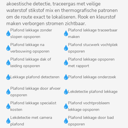
akoestische detectie, traceergas met veilige
waterstof stikstof mix en thermografische patronen
om de route exact te lokaliseren.​ Rook en kleurstof
maken verborgen stromen zichtbaar.​
Plafond lekkage zonder
Plafond lekkage traceerbaar


slopen opsporen
maken
Plafond lekkage na
Plafond stucwerk vochtplek


verbouwing opsporen
opsporen
Plafond lekkage dak of
Plafond lekkage opsporen


leiding opsporen
met rapport


Lekkage plafond detecteren
Plafond lekkage onderzoek
Plafond lekkage door afvoer


Lekdetectie plafond lekkage
opsporen
Plafond lekkage specialist
Plafond vochtprobleem


kosten
lekkage opsporen
Lekdetectie met camera
Plafond lekkage door bad


plafond
opsporen