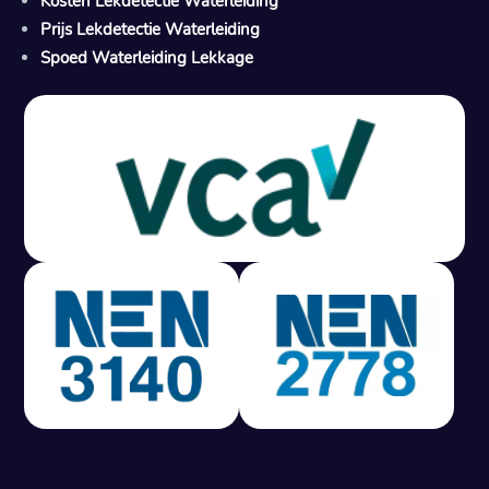
Kosten Lekdetectie Waterleiding
Prijs Lekdetectie Waterleiding
Spoed Waterleiding Lekkage
Gratis offerte in 24 uur
M
100% risicovrij
Geen lekkage? Geen betaling.
Vast tarief van € 395,- exc btw.
Rapport binnen 3 werkdagen.
100% RIsicovrij.
Vaak vergoed door verzekeraar.
NEN 3140 gecertificeerd.
Vaste prijs, geen verassingen.