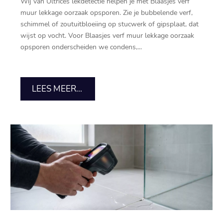
Wij van Ultrices lekdetectie helpen je met Blaasjes verf
muur lekkage oorzaak opsporen.​ Zie je bubbelende verf,
schimmel of zoutuitbloeiing op stucwerk of gipsplaat, dat
wijst op vocht.​ Voor Blaasjes verf muur lekkage oorzaak
opsporen onderscheiden we condens,...
LEES MEER...