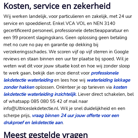
Kosten, service en zekerheid
Wij werken landelijk, voor particulieren en zakelijk, met 24 uur
service en spoeddienst.​ Enkel VCA VOL en NEN 3140
gecertificeerd personeel, professionele detectieapparatuur en
een 99 procent slagingskans.​ Geen oplossing geen betaling
met no cure no pay en garantie op dekking bij
verzekeringsschades.​ We scoren vijf op vijf sterren in Google
reviews en staan binnen een uur ter plaatse bij spoed.​ Wil je
weten wat dit voor jouw situatie kost en hoe wij zonder sloop
te werk gaan, bekijk dan onze dienst voor
professionele
lekdetectie waterleiding
en lees hoe wij
waterleiding lekkage
zonder hakken
oplossen.​ Oriënteer je op tarieven via
kosten
lekdetectie waterleiding inzichtelijk
.​ Liever direct schakelen, bel
of whatsapp 085 080 55 42 of mail naar
info@Ultriceslekdetectie.​nl.​ Wil je snel duidelijkheid en een
scherpe prijs,
vraag binnen 24 uur jouw offerte voor een
drukproef en lekdetectie aan
.​
Meest gestelde vragen