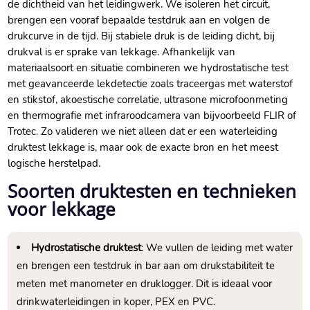
de dichtheid van het leidingwerk.​ We isoleren het circuit,
brengen een vooraf bepaalde testdruk aan en volgen de
drukcurve in de tijd.​ Bij stabiele druk is de leiding dicht, bij
drukval is er sprake van lekkage.​ Afhankelijk van
materiaalsoort en situatie combineren we hydrostatische test
met geavanceerde lekdetectie zoals traceergas met waterstof
en stikstof, akoestische correlatie, ultrasone microfoonmeting
en thermografie met infraroodcamera van bijvoorbeeld FLIR of
Trotec.​ Zo valideren we niet alleen dat er een waterleiding
druktest lekkage is, maar ook de exacte bron en het meest
logische herstelpad.​
Soorten druktesten en technieken
voor lekkage
Hydrostatische druktest
: We vullen de leiding met water
en brengen een testdruk in bar aan om drukstabiliteit te
meten met manometer en druklogger.​ Dit is ideaal voor
drinkwaterleidingen in koper, PEX en PVC.​