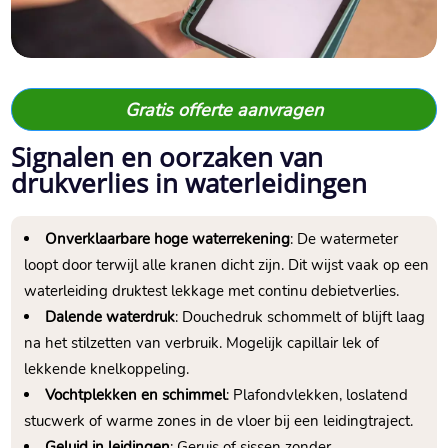
Gratis offerte aanvragen
Signalen en oorzaken van
drukverlies in waterleidingen
Onverklaarbare hoge waterrekening
: De watermeter
loopt door terwijl alle kranen dicht zijn.​ Dit wijst vaak op een
waterleiding druktest lekkage met continu debietverlies.​
Dalende waterdruk
: Douchedruk schommelt of blijft laag
na het stilzetten van verbruik.​ Mogelijk capillair lek of
lekkende knelkoppeling.​
Vochtplekken en schimmel
: Plafondvlekken, loslatend
stucwerk of warme zones in de vloer bij een leidingtraject.​
Geluid in leidingen
: Geruis of sissen zonder