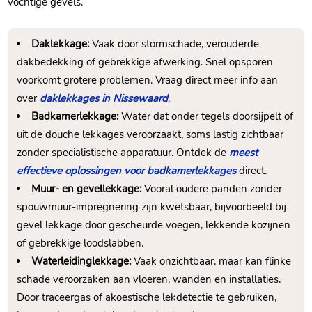
vochtige gevels.​
Daklekkage:
Vaak door stormschade, verouderde
dakbedekking of gebrekkige afwerking.​ Snel opsporen
voorkomt grotere problemen.​ Vraag direct meer info aan
over
daklekkages in Nissewaard
.​
Badkamerlekkage:
Water dat onder tegels doorsijpelt of
uit de douche lekkages veroorzaakt, soms lastig zichtbaar
zonder specialistische apparatuur.​ Ontdek de
meest
effectieve oplossingen voor badkamerlekkages
direct.​
Muur- en gevellekkage:
Vooral oudere panden zonder
spouwmuur-impregnering zijn kwetsbaar, bijvoorbeeld bij
gevel lekkage door gescheurde voegen, lekkende kozijnen
of gebrekkige loodslabben.​
Waterleidinglekkage:
Vaak onzichtbaar, maar kan flinke
schade veroorzaken aan vloeren, wanden en installaties.​
Door traceergas of akoestische lekdetectie te gebruiken,