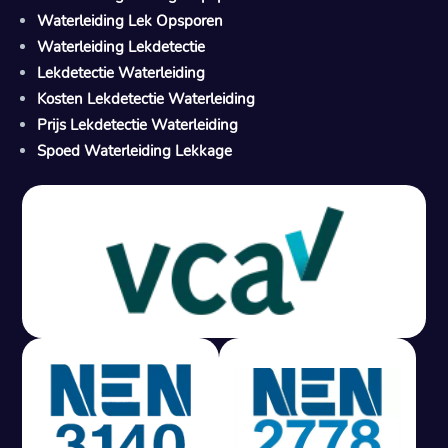
Waterleiding Lek Opsporen
Waterleiding Lekdetectie
Lekdetectie Waterleiding
Kosten Lekdetectie Waterleiding
Prijs Lekdetectie Waterleiding
Spoed Waterleiding Lekkage
Gratis offerte in 24 uur
M
100% risicovrij
Geen lekkage? Geen betaling.
Vast tarief van € 395,- exc btw.
Rapport binnen 3 werkdagen.
100% RIsicovrij.