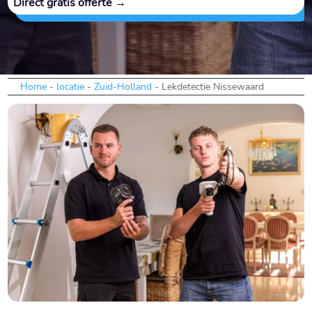
Direct gratis offerte →
Home
-
locatie
-
Zuid-Holland
-
Lekdetectie Nissewaard