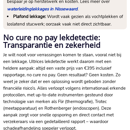
bespaar je op herstelwerk en kosten.​ Lees meer over
waterleidinglekkages in Nissewaard
.​
Plafond lekkage:
Wordt vaak gezien als vochtplekken of
loslatend stucwerk; oorzaak vaak niet direct zichtbaar.​
No cure no pay lekdetectie:
Transparantie en zekerheid
Je wilt nooit voor verrassingen komen te staan, vooral niet bij
een lekkage.​ Ultrices lekdetectie werkt daarom met een
heldere aanpak: altijd een vaste prijs van €395 inclusief
rapportage, no cure no pay.​ Geen resultaat? Geen kosten.​ Zo
weet je zeker dat er een oplossing wordt geboden zonder
financiële risico’s.​ Alles verloopt volgens internationaal erkende
protocollen, met up-to-date instrumenten gesteund door
technologie van merken als Flir (thermografie), Trotec
(meetapparatuur) en Rothenberger (endoscopen).​ Deze
aanpak zorgt voor snelle opsporing en direct contact met
verzekeraars via een gedetailleerd rapport – waardoor
schadeafhandeling soepeler verloopt.​