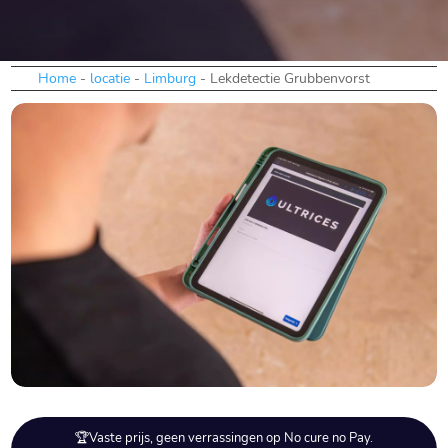
Home
-
locatie
-
Limburg
-
Lekdetectie Grubbenvorst
🏆Vaste prijs, geen verrassingen op No cure no Pay.