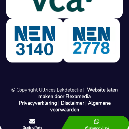
Gratis offerte in 24 uur
M
100% risicovrij
Geen lekkage? Geen betaling.
Vast tarief van € 395,- exc btw.
Rapport binnen 3 werkdagen.
100% RIsicovrij.
Vaak vergoed door verzekeraar.
NEN 3140 gecertificeerd.
Vaste prijs, geen verassingen.
99% Slagingspercentage.
© Copyright Ultrices Lekdetectie |
Website laten
Gratis offerte in 24 uur
maken door Flexamedia
Privacyverklaring
|
Disclaimer
|
Algemene
Bel: 085 080 55 42
voorwaarden


Gratis offerte
Whatsapp direct