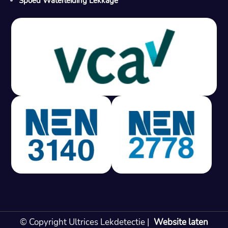
Spoed Waterleiding Lekkage
Gratis offerte in 24 uur
M
100% risicovrij
Geen lekkage? Geen betaling.
Vast tarief van € 395,- exc btw.
Rapport binnen 3 werkdagen.
100% RIsicovrij.
Vaak vergoed door verzekeraar.
NEN 3140 gecertificeerd.
Vaste prijs, geen verassingen.
99% Slagingspercentage.
© Copyright Ultrices Lekdetectie |
Website laten