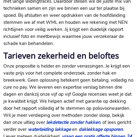
met lange leidingtracés.​ Daardoor stellen we de juiste mix van
technieken samen en zijn we binnen een uur ter plaatse bij
spoed.​ Bij afsluiten en weer opdrukken van de hoofdleiding
stemmen we af met WML en houden we rekening met NEN
richtlijnen voor veilig werken.​ Jij krijgt een duidelijk rapport
inclusief foto en meetbewijs waarmee jouw verzekeraar de
schade kan behandelen.​
Tarieven zekerheid en beloftes
Onze propositie is helder en zonder verrassingen.​ Je krijgt een
vaste prijs voor het complete onderzoek, zonder hak en
breekwerk.​ Geen oplossing betekent geen betaling, volledig no
cure no pay.​ We leveren een expertise verslag binnen drie
dagen en dankzij onze vijf op vijf Google recensies weet je dat
je kwaliteit krijgt.​ We helpen actief met garantie op dekking
door het rapport volledig af te stemmen op polisvoorwaarden.​
Wil je meer verdieping over methoden zonder sloop, bekijk
dan onze uitleg over
lekdetectie zonder hakken
, of lees gericht
verder over
waterleiding lekkage
en
daklekkage opsporen
.​
Liever meteen duidelijkheid,
vraag een gratis offerte binnen 24