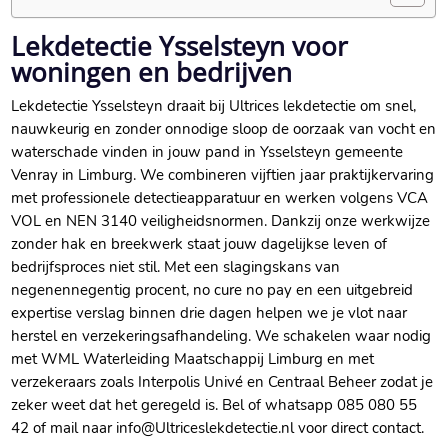
Lekdetectie Ysselsteyn voor
woningen en bedrijven
Lekdetectie Ysselsteyn draait bij Ultrices lekdetectie om snel,
nauwkeurig en zonder onnodige sloop de oorzaak van vocht en
waterschade vinden in jouw pand in Ysselsteyn gemeente
Venray in Limburg.​ We combineren vijftien jaar praktijkervaring
met professionele detectieapparatuur en werken volgens VCA
VOL en NEN 3140 veiligheidsnormen.​ Dankzij onze werkwijze
zonder hak en breekwerk staat jouw dagelijkse leven of
bedrijfsproces niet stil.​ Met een slagingskans van
negenennegentig procent, no cure no pay en een uitgebreid
expertise verslag binnen drie dagen helpen we je vlot naar
herstel en verzekeringsafhandeling.​ We schakelen waar nodig
met WML Waterleiding Maatschappij Limburg en met
verzekeraars zoals Interpolis Univé en Centraal Beheer zodat je
zeker weet dat het geregeld is.​ Bel of whatsapp 085 080 55
42 of mail naar info@Ultriceslekdetectie.​nl voor direct contact.​