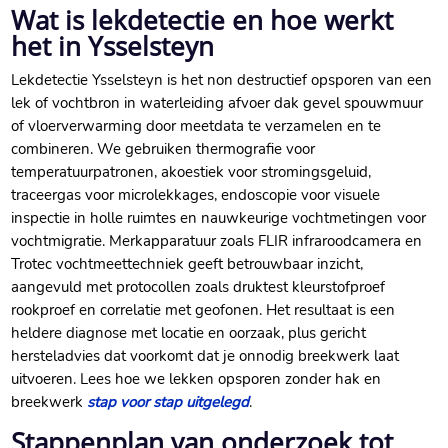
Wat is lekdetectie en hoe werkt
het in Ysselsteyn
Lekdetectie Ysselsteyn is het non destructief opsporen van een
lek of vochtbron in waterleiding afvoer dak gevel spouwmuur
of vloerverwarming door meetdata te verzamelen en te
combineren.​ We gebruiken thermografie voor
temperatuurpatronen, akoestiek voor stromingsgeluid,
traceergas voor microlekkages, endoscopie voor visuele
inspectie in holle ruimtes en nauwkeurige vochtmetingen voor
vochtmigratie.​ Merkapparatuur zoals FLIR infraroodcamera en
Trotec vochtmeettechniek geeft betrouwbaar inzicht,
aangevuld met protocollen zoals druktest kleurstofproef
rookproef en correlatie met geofonen.​ Het resultaat is een
heldere diagnose met locatie en oorzaak, plus gericht
hersteladvies dat voorkomt dat je onnodig breekwerk laat
uitvoeren.​ Lees hoe we lekken opsporen zonder hak en
breekwerk
stap voor stap uitgelegd
.​
Stappenplan van onderzoek tot