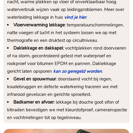
nacht, warme plekken op vloer of onverklaarbaar hoog
waterverbruik wijzen vaak op leidingproblemen.​ Meer over
waterleiding lekkage in huis
vind je hier
.​
Vloerverwarming lekkage
: temperatuurschommelingen,
natte voegen of lucht in het systeem lossen we op met
thermografie en een druktest op circuitniveau.​
Daklekkage en dakkapel
: vochtplekken rond doorvoeren
of na storm, gecontroleerd getest met waterproef en
rookproef voor bitumen EPDM en pannen.​ Daklekkage
gericht laten opsporen
kan zo geregeld worden
.​
Gevel en spouwmuur
: doorslaand vocht bij regen,
koudebruggen en defecte waterkering traceren we met
infrarood gevelscan en gerichte sproeitest.​
Badkamer en afvoer
: lekkage bij douche goot sifon of
kitnaden bevestigen we met kleurstofproef, camerainspectie
en vochtmetingen tot op tegelniveau.​