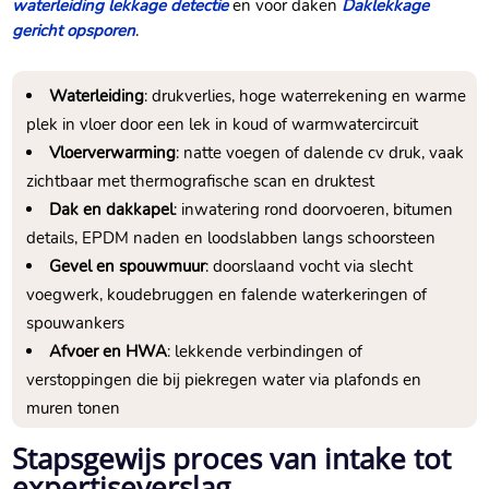
waterleiding lekkage detectie
en voor daken
Daklekkage
gericht opsporen
.
Waterleiding
: drukverlies, hoge waterrekening en warme
plek in vloer door een lek in koud of warmwatercircuit
Vloerverwarming
: natte voegen of dalende cv druk, vaak
zichtbaar met thermografische scan en druktest
Dak en dakkapel
: inwatering rond doorvoeren, bitumen
details, EPDM naden en loodslabben langs schoorsteen
Gevel en spouwmuur
: doorslaand vocht via slecht
voegwerk, koudebruggen en falende waterkeringen of
spouwankers
Afvoer en HWA
: lekkende verbindingen of
verstoppingen die bij piekregen water via plafonds en
muren tonen
Stapsgewijs proces van intake tot
expertiseverslag