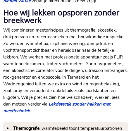
binnen 24 uur
zodat je direct duidelijkheid krijgt.
Hoe wij lekken opsporen zonder
breekwerk
Wij combineren meetprincipes uit thermografie, akoestiek,
drukproeven en tracertechnieken met bouwkundige inspectie.
Zo worden warmteflux, capillaire werking, dampdruk en
vochttransport zichtbaar en herleidbaar naar de feitelijke
lekbron. We werken met professionele apparatuur zoals FLIR
warmtebeeldcamera, Trotec vochtmeters, Gann hygrometers,
een akoestische correlator voor leidingen, ultrasoon ontvangers,
rookgenerator en endoscopie. In Ternaard en het
Waddengebied letten we extra op wind en regenbelasting,
zoutspray en verouderde dakdetails zoals loodslabben en
kilgoten. Wil je precies zien hoe we schadevrij werken, lees
dan meteen verder via
Lekdetectie zonder hakken met
meettechniek
.
Thermografie
: warmtebeeld toont temperatuurpatronen