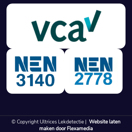
Gratis offerte in 24 uur
M
100% risicovrij
Geen lekkage? Geen betaling.
Vast tarief van € 395,- exc btw.
Rapport binnen 3 werkdagen.
100% RIsicovrij.
Vaak vergoed door verzekeraar.
NEN 3140 gecertificeerd.
Vaste prijs, geen verassingen.
99% Slagingspercentage.
© Copyright Ultrices Lekdetectie |
Website laten
Gratis offerte in 24 uur
maken door Flexamedia