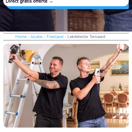
Direct gratis offerte →
Home
-
locatie
-
Friesland
-
Lekdetectie Ternaard