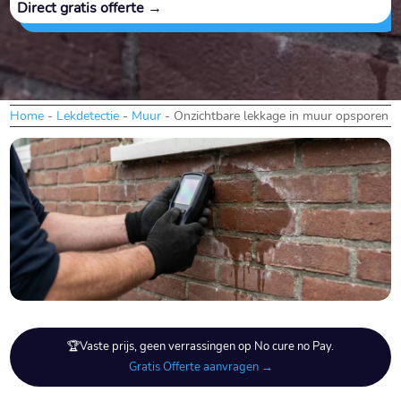
Direct gratis offerte →
Home
-
Lekdetectie
-
Muur
-
Onzichtbare lekkage in muur opsporen
🏆Vaste prijs, geen verrassingen op No cure no Pay.
Gratis Offerte aanvragen →