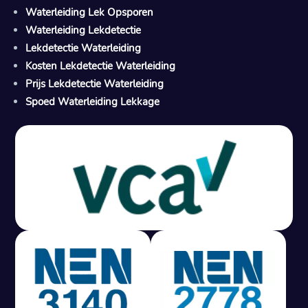
Waterleiding Lek Opsporen
Waterleiding Lekdetectie
Lekdetectie Waterleiding
Kosten Lekdetectie Waterleiding
Prijs Lekdetectie Waterleiding
Spoed Waterleiding Lekkage
Gratis offerte in 24 uur
M
100% risicovrij
Geen lekkage? Geen betaling.
Vast tarief van € 395,- exc btw.
Rapport binnen 3 werkdagen.
100% RIsicovrij.