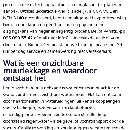
professionele detectieapparatuur en een glashelder plan van
aanpak.​ Ultrices lekdetectie werkt landelijk, is VCA VOL en
NEN 3140 gecertificeerd, levert een uitgebreid expertiseverslag
binnen drie dagen en geeft no cure no pay met een
slagingskans van negenennegentig procent.​ Bel of WhatsApp
085 080 55 42 of mail naar info@Ultriceslekdetectie.​nl voor
directe hulp.​ Binnen één uur staan we bij je op locatie met 24
uur per dag service en samenwerking met verzekeraars.​
Wat is een onzichtbare
muurlekkage en waardoor
ontstaat het
Een onzichtbare muurlekkage is waterverlies in of achter de
wand zonder direct zichtbare waterstroom.​ Het kan ontstaan
door haarscheuren in waterleidingen, lekkende koppelingen
van cv leidingen, zweten van koudwaterbuizen,
scheefliggende afvoeren, een lekkende standleiding,
doorslaand regenwater via de gevel of vochttransport door de
spouw.​ Capillaire werking en koudebruggen versterken schade