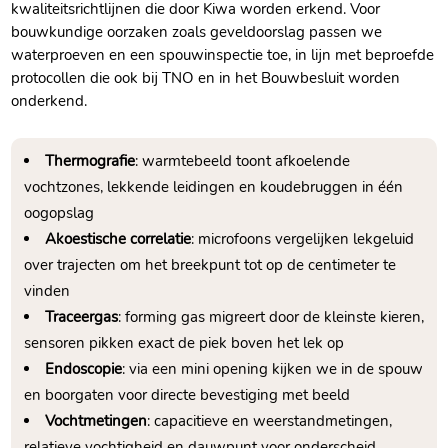
kwaliteitsrichtlijnen die door Kiwa worden erkend.​ Voor
bouwkundige oorzaken zoals geveldoorslag passen we
waterproeven en een spouwinspectie toe, in lijn met beproefde
protocollen die ook bij TNO en in het Bouwbesluit worden
onderkend.​
Thermografie
: warmtebeeld toont afkoelende
vochtzones, lekkende leidingen en koudebruggen in één
oogopslag
Akoestische correlatie
: microfoons vergelijken lekgeluid
over trajecten om het breekpunt tot op de centimeter te
vinden
Traceergas
: forming gas migreert door de kleinste kieren,
sensoren pikken exact de piek boven het lek op
Endoscopie
: via een mini opening kijken we in de spouw
en boorgaten voor directe bevestiging met beeld
Vochtmetingen
: capacitieve en weerstandmetingen,
relatieve vochtigheid en dauwpunt voor onderscheid