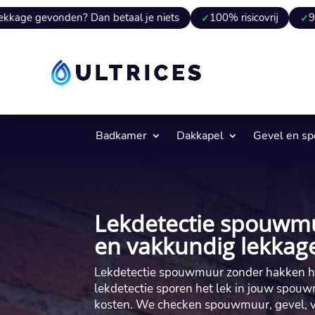
en? Dan betaal je niets
100% risicovrij
9 van 10 keer 
Badkamer
Dakkapel
Gevel en s
Lekdetectie spouwm
en vakkundig lekkage
Lekdetectie spouwmuur zonder hakken help
lekdetectie sporen het lek in jouw spou
kosten.​ We checken spouwmuur, gevel, vo