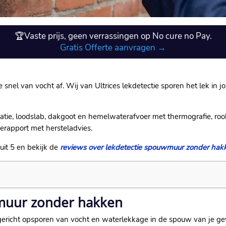
🏆Vaste prijs, geen verrassingen op No cure no Pay.
Gratis Offerte aanvragen →
snel van vocht af.​ Wij van Ultrices lekdetectie sporen het lek i
ie, loodslab, dakgoot en hemelwaterafvoer met thermografie, rookp
erapport met hersteladvies.​
uit 5 en bekijk de
reviews over lekdetectie spouwmuur zonder hak
wmuur zonder hakken
ericht opsporen van vocht en waterlekkage in de spouw van je gev