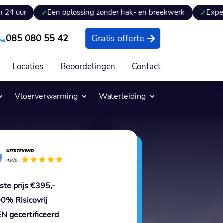
Een oplossing zonder hak- en breekwerk
Expertiseverslag
085 080 55 42
Gratis offerte

Locaties
Beoordelingen
Contact
Vloerverwarming
Waterleiding
ste prijs €395,-
0% Risicovrij
N gecertificeerd