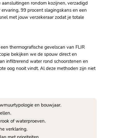
 aansluitingen rondom kozijnen, verzadigd
r ervaring, 99 procent slagingskans en een
 snel met jouw verzekeraar zodat je totale
t een thermografische gevelscan van FLIR
opie bekijken we de spouw direct en
an infiltrerend water rond schoorstenen en
te oog nooit vindt.​ Al deze methoden zijn niet
ouwmuurtypologie en bouwjaar.​
llen.​
rook of waterproeven.​
e verklaring.​
n met prioriteiten.​