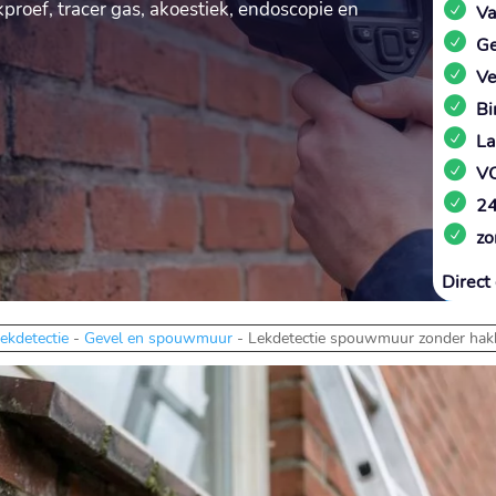
roef, tracer gas, akoestiek, endoscopie en
Va
Ge
Ve
Bi
La
VC
24
zo
Direct 
ekdetectie
-
Gevel en spouwmuur
-
Lekdetectie spouwmuur zonder hak