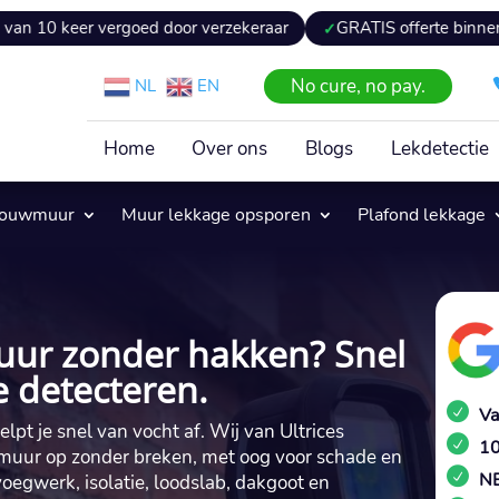
vergoed door verzekeraar
GRATIS offerte binnen 24 uur
No cure, no pay.
NL
EN
Home
Over ons
Blogs
Lekdetectie
pouwmuur
Muur lekkage opsporen
Plafond lekkage
uur zonder hakken? Snel
 detecteren.
Va
t je snel van vocht af.​ Wij van Ultrices
10
wmuur op zonder breken, met oog voor schade en
NE
egwerk, isolatie, loodslab, dakgoot en