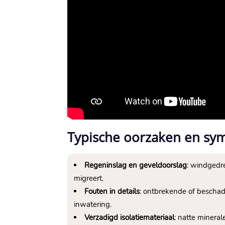
Typische oorzaken en sy
Regeninslag en geveldoorslag
: windgedr
migreert.​
Fouten in details
: ontbrekende of beschad
inwatering.​
Verzadigd isolatiemateriaal
: natte minera