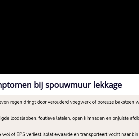
mptomen bij spouwmuur lekkage
even regen dringt door verouderd voegwerk of poreuze baksteen 
igde loodslabben, foutieve lateien, open kimnaden en onjuiste afd
le wol of EPS verliest isolatiewaarde en transporteert vocht naar 