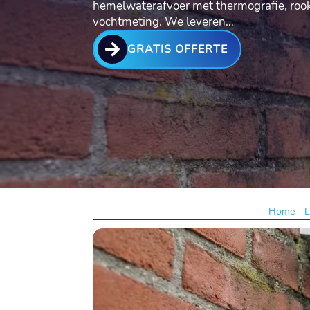
hemelwaterafvoer met thermografie, rookp
vochtmeting.​ We leveren…

GRATIS OFFERTE
Home
-
L