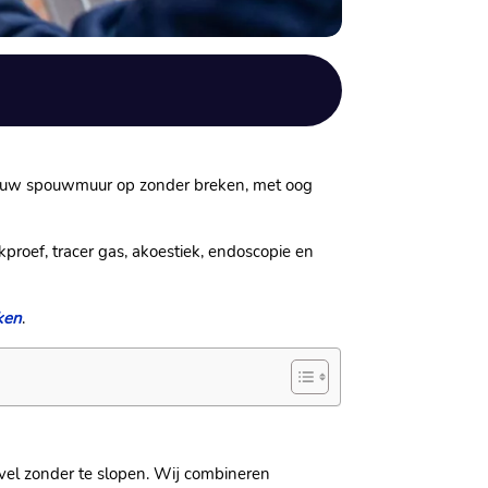
n jouw spouwmuur op zonder breken, met oog
roef, tracer gas, akoestiek, endoscopie en
ken
.​
el zonder te slopen.​ Wij combineren