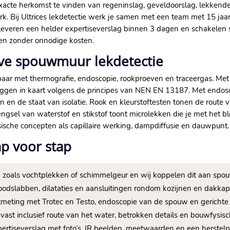
cte herkomst te vinden van regeninslag, geveldoorslag, lekkende
rk.​ Bij Ultrices lekdetectie werk je samen met een team met 15 jaa
Wij leveren een helder expertiseverslag binnen 3 dagen en schakelen
en zonder onnodige kosten.​
eve spouwmuur lekdetectie
aar met thermografie, endoscopie, rookproeven en traceergas.​ Me
gen in kaart volgens de principes van NEN EN 13187.​ Met endosc
n de staat van isolatie.​ Rook en kleurstoftesten tonen de route v
gsel van waterstof en stikstof toont microlekken die je met het blo
ische concepten als capillaire werking, dampdiffusie en dauwpunt.​
p voor stap
hten zoals vochtplekken of schimmelgeur en wij koppelen dit aan sp
odslabben, dilataties en aansluitingen rondom kozijnen en dakkape
htmeting met Trotec en Testo, endoscopie van de spouw en gerichte 
ast inclusief route van het water, betrokken details en bouwfysisch
pertiseverslag met foto’s, IR beelden, meetwaarden en een herstelpla