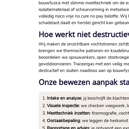
bouwfysica met slimme meettechniek om de exa
isolatiemateriaal of scheurvorming in metselwe
volledig risico vrije no cure no pay belofte.​ 
schadelast daalt en herstel gericht kan gebeur
Hoe werkt niet destructi
Wij maken de onzichtbare vochtstromen zichtb
brengen we thermische patronen en koudebrug
beoordelen we spouwankers, open stootvoegen e
geveldoorvoeren.​ Traceergas met een veilig men
destructief en sluiten naadloos aan op bouwfys
Onze bewezen aanpak sta
Intake en analyse
: jij beschrijft de klac
Visuele inspectie
: we checken voegwerk, lo
Meettechniek inzetten
: thermografie, voc
Oorzaakbepaling
: we leggen de herkomst v
Rapportage en advies
: je ontvangt een ex