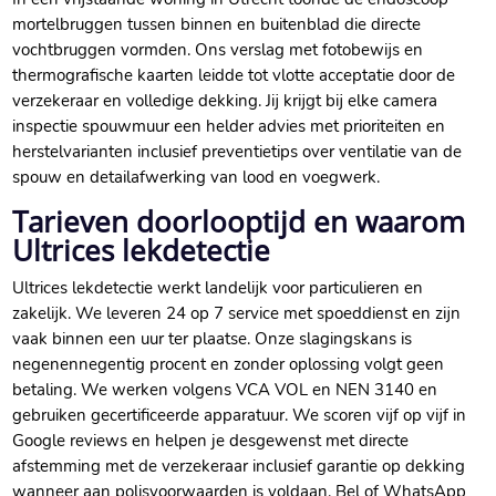
mortelbruggen tussen binnen en buitenblad die directe
vochtbruggen vormden.​ Ons verslag met fotobewijs en
thermografische kaarten leidde tot vlotte acceptatie door de
verzekeraar en volledige dekking.​ Jij krijgt bij elke camera
inspectie spouwmuur een helder advies met prioriteiten en
herstelvarianten inclusief preventietips over ventilatie van de
spouw en detailafwerking van lood en voegwerk.​
Tarieven doorlooptijd en waarom
Ultrices lekdetectie
Ultrices lekdetectie werkt landelijk voor particulieren en
zakelijk.​ We leveren 24 op 7 service met spoeddienst en zijn
vaak binnen een uur ter plaatse.​ Onze slagingskans is
negenennegentig procent en zonder oplossing volgt geen
betaling.​ We werken volgens VCA VOL en NEN 3140 en
gebruiken gecertificeerde apparatuur.​ We scoren vijf op vijf in
Google reviews en helpen je desgewenst met directe
afstemming met de verzekeraar inclusief garantie op dekking
wanneer aan polisvoorwaarden is voldaan.​ Bel of WhatsApp