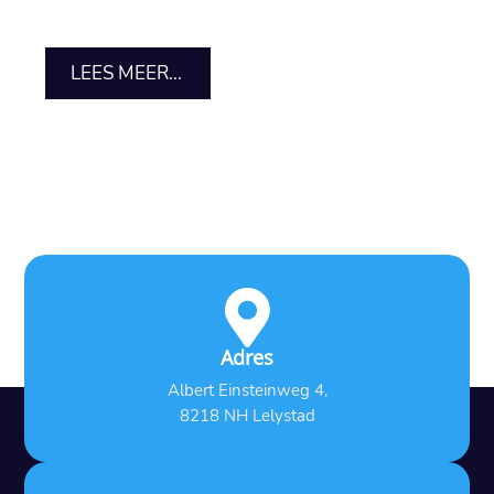
LEES MEER...

Adres
Albert Einsteinweg 4,
8218 NH Lelystad