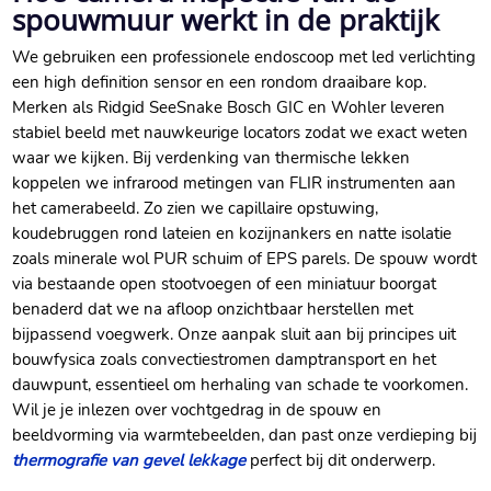
spouwmuur werkt in de praktijk
We gebruiken een professionele endoscoop met led verlichting
een high definition sensor en een rondom draaibare kop.​
Merken als Ridgid SeeSnake Bosch GIC en Wohler leveren
stabiel beeld met nauwkeurige locators zodat we exact weten
waar we kijken.​ Bij verdenking van thermische lekken
koppelen we infrarood metingen van FLIR instrumenten aan
het camerabeeld.​ Zo zien we capillaire opstuwing,
koudebruggen rond lateien en kozijnankers en natte isolatie
zoals minerale wol PUR schuim of EPS parels.​ De spouw wordt
via bestaande open stootvoegen of een miniatuur boorgat
benaderd dat we na afloop onzichtbaar herstellen met
bijpassend voegwerk.​ Onze aanpak sluit aan bij principes uit
bouwfysica zoals convectiestromen damptransport en het
dauwpunt, essentieel om herhaling van schade te voorkomen.​
Wil je je inlezen over vochtgedrag in de spouw en
beeldvorming via warmtebeelden, dan past onze verdieping bij
thermografie van gevel lekkage
perfect bij dit onderwerp.​