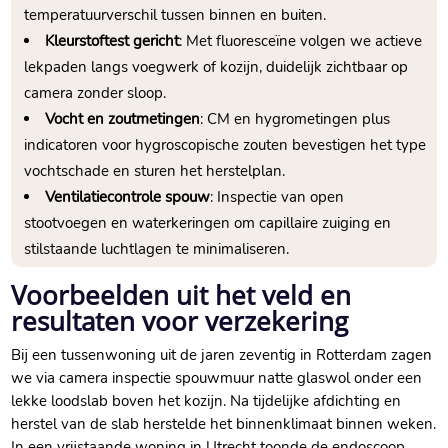
temperatuurverschil tussen binnen en buiten.​
Kleurstoftest gericht
: Met fluoresceïne volgen we actieve
lekpaden langs voegwerk of kozijn, duidelijk zichtbaar op
camera zonder sloop.​
Vocht en zoutmetingen
: CM en hygrometingen plus
indicatoren voor hygroscopische zouten bevestigen het type
vochtschade en sturen het herstelplan.​
Ventilatiecontrole spouw
: Inspectie van open
stootvoegen en waterkeringen om capillaire zuiging en
stilstaande luchtlagen te minimaliseren.​
Voorbeelden uit het veld en
resultaten voor verzekering
Bij een tussenwoning uit de jaren zeventig in Rotterdam zagen
we via camera inspectie spouwmuur natte glaswol onder een
lekke loodslab boven het kozijn.​ Na tijdelijke afdichting en
herstel van de slab herstelde het binnenklimaat binnen weken.​
In een vrijstaande woning in Utrecht toonde de endoscoop