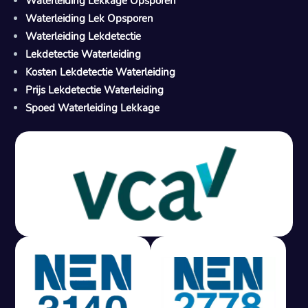
Waterleiding Lekkage Opsporen
Waterleiding Lek Opsporen
Waterleiding Lekdetectie
Lekdetectie Waterleiding
Kosten Lekdetectie Waterleiding
Prijs Lekdetectie Waterleiding
Spoed Waterleiding Lekkage
Gratis offerte in 24 uur
M
100% risicovrij
Geen lekkage? Geen betaling.
Vast tarief van € 395,- exc btw.
Rapport binnen 3 werkdagen.