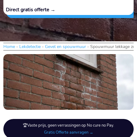
Direct gratis offerte →
Home
-
Lekdetectie
-
Gevel en spouwmuur
-
Spouwmuur lekkage zon
🏆Vaste prijs, geen verrassingen op No cure no Pay.
Gratis Offerte aanvragen →