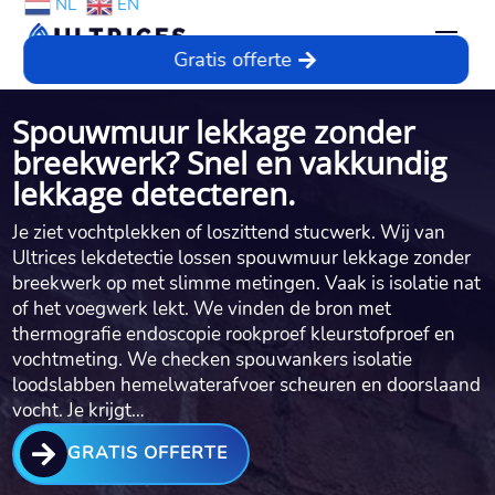
NL
EN
Gratis offerte
Spouwmuur lekkage zonder
breekwerk? Snel en vakkundig
lekkage detecteren.
Je ziet vochtplekken of loszittend stucwerk.​ Wij van
Ultrices lekdetectie lossen spouwmuur lekkage zonder
breekwerk op met slimme metingen.​ Vaak is isolatie nat
of het voegwerk lekt.​ We vinden de bron met
thermografie endoscopie rookproef kleurstofproef en
vochtmeting.​ We checken spouwankers isolatie
loodslabben hemelwaterafvoer scheuren en doorslaand
vocht.​ Je krijgt…

GRATIS OFFERTE