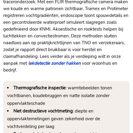
traceronderzoek.​ Met een FLIR thermografische camera maken
we koude en warme patronen zichtbaar, Tramex en Protimeter
registreren vochtgradiënten, endoscopie toont spouwdetails en
een gecontroleerde waterproef simuleert slagregen zoals
gedefinieerd door KNMI.​ Akoestische en rooktests helpen bij
luchtlekken en convectiestromen.​ Deze methoden sluiten
naadloos aan op praktijkrichtlijnen van TNO en verzekeraars,
zodat je rapport direct bruikbaar is voor herstel en
claimafhandeling.​ Lees verder als je verdieping wilt in onze
aanpak met
lekdetectie zonder hakken
voor woonhuis en
bedrijf.​
Thermografische inspectie
: warmtebeelden tonen
vochtbanen, koudebruggen en natte isolatie zonder
oppervlakteschade
Niet destructieve vochtmeting
: diepte en
oppervlaktemetingen geven zekerheid over de
vochtverdeling per laag