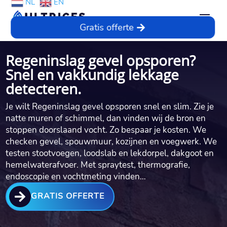
NL
EN
Gratis offerte
Regeninslag gevel opsporen?
Snel en vakkundig lekkage
detecteren.
Je wilt Regeninslag gevel opsporen snel en slim.​ Zie je
natte muren of schimmel, dan vinden wij de bron en
stoppen doorslaand vocht.​ Zo bespaar je kosten.​ We
checken gevel, spouwmuur, kozijnen en voegwerk.​ We
testen stootvoegen, loodslab en lekdorpel, dakgoot en
hemelwaterafvoer.​ Met spraytest, thermografie,
endoscopie en vochtmeting vinden…

GRATIS OFFERTE