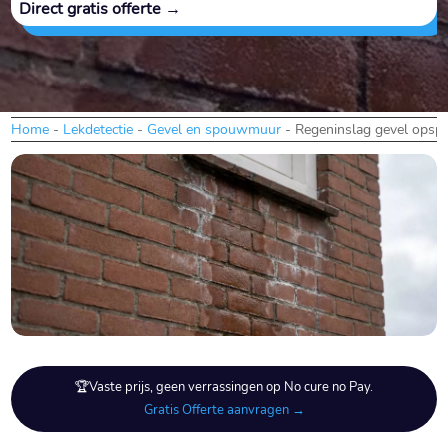
Direct gratis offerte →
Home
-
Lekdetectie
-
Gevel en spouwmuur
-
Regeninslag gevel opsp
🏆Vaste prijs, geen verrassingen op No cure no Pay.
Gratis Offerte aanvragen →