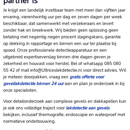
partner is
Je krijgt een landelijk inzetbaar team met meer dan vijftien jaar
ervaring, vierentwintig uur per dag en zeven dagen per week
beschikbaar, dat samenwerkt met verzekeraars en levert
zonder hak en breekwerk.​ Wij bieden geen oplossing geen
betaling met negentig negen procent slagingskans, garantie
op dekking in rapportage en binnen een uur ter plaatse bij
spoed.​ Onze professionele detectieapparatuur en een
uitgebreid expertiseverslag binnen drie dagen geven je
zekerheid en houvast voor herstel.​ Bel of whatsapp 085 080
55 42 of mail info@Ultriceslekdetectie.​nl voor direct advies.​ Wil
je meteen doorpakken, vraag een
gratis offerte voor
gevellekdetectie binnen 24 uur
aan en plan je onderzoek in bij
onze specialisten.​
Voor detailonderzoek aan complexe gevels en dakkapellen kun
je ook ons volledige traject voor
lekdetectie aan gevels
bekijken, inclusief thermografie, endoscopie en waterproef met
normatieve onderbouwing.​