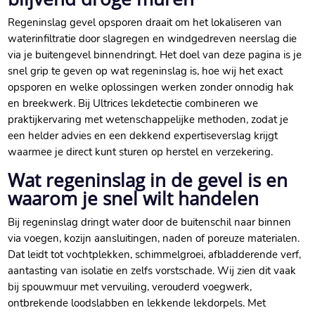
Regeninslag gevel opsporen draait om het lokaliseren van
waterinfiltratie door slagregen en windgedreven neerslag die
via je buitengevel binnendringt.​ Het doel van deze pagina is je
snel grip te geven op wat regeninslag is, hoe wij het exact
opsporen en welke oplossingen werken zonder onnodig hak
en breekwerk.​ Bij Ultrices lekdetectie combineren we
praktijkervaring met wetenschappelijke methoden, zodat je
een helder advies en een dekkend expertiseverslag krijgt
waarmee je direct kunt sturen op herstel en verzekering.​
Wat regeninslag in de gevel is en
waarom je snel wilt handelen
Bij regeninslag dringt water door de buitenschil naar binnen
via voegen, kozijn aansluitingen, naden of poreuze materialen.​
Dat leidt tot vochtplekken, schimmelgroei, afbladderende verf,
aantasting van isolatie en zelfs vorstschade.​ Wij zien dit vaak
bij spouwmuur met vervuiling, verouderd voegwerk,
ontbrekende loodslabben en lekkende lekdorpels.​ Met