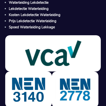
Waterleiding Lekdetectie
Lekdetectie Waterleiding
Kosten Lekdetectie Waterleiding
Prijs Lekdetectie Waterleiding
Spoed Waterleiding Lekkage
Gratis offerte in 24 uur
M
100% risicovrij
Geen lekkage? Geen betaling.
Vast tarief van € 395,- exc btw.
Rapport binnen 3 werkdagen.
100% RIsicovrij.
Vaak vergoed door verzekeraar.