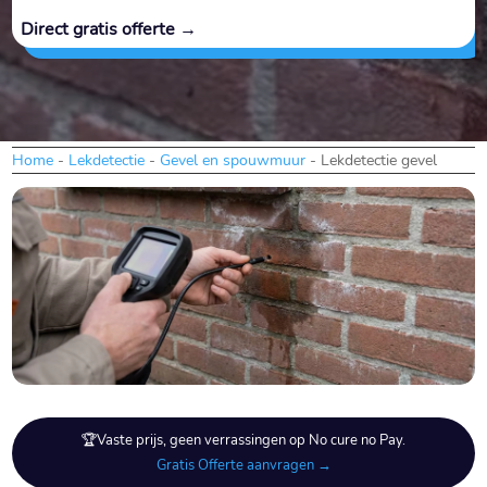
Direct gratis offerte →
Home
-
Lekdetectie
-
Gevel en spouwmuur
-
Lekdetectie gevel
🏆Vaste prijs, geen verrassingen op No cure no Pay.
Gratis Offerte aanvragen →