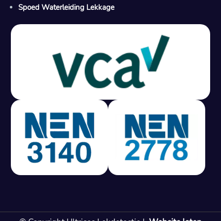
Spoed Waterleiding Lekkage
Gratis offerte in 24 uur
M
100% risicovrij
Geen lekkage? Geen betaling.
Vast tarief van € 395,- exc btw.
Rapport binnen 3 werkdagen.
100% RIsicovrij.
Vaak vergoed door verzekeraar.
NEN 3140 gecertificeerd.
Vaste prijs, geen verassingen.
99% Slagingspercentage.