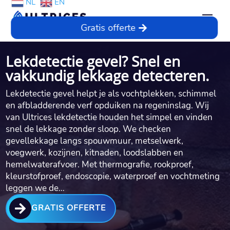
NL
EN
Gratis offerte
Lekdetectie gevel? Snel en
vakkundig lekkage detecteren.
Lekdetectie gevel helpt je als vochtplekken, schimmel
en afbladderende verf opduiken na regeninslag.​ Wij
van Ultrices lekdetectie houden het simpel en vinden
snel de lekkage zonder sloop.​ We checken
gevellekkage langs spouwmuur, metselwerk,
voegwerk, kozijnen, kitnaden, loodslabben en
hemelwaterafvoer.​ Met thermografie, rookproef,
kleurstofproef, endoscopie, waterproef en vochtmeting
leggen we de…

GRATIS OFFERTE