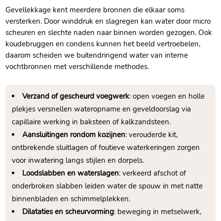
Gevellekkage kent meerdere bronnen die elkaar soms
versterken.​ Door winddruk en slagregen kan water door micro
scheuren en slechte naden naar binnen worden gezogen.​ Ook
koudebruggen en condens kunnen het beeld vertroebelen,
daarom scheiden we buitendringend water van interne
vochtbronnen met verschillende methodes.​
Verzand of gescheurd voegwerk
: open voegen en holle
plekjes versnellen wateropname en geveldoorslag via
capillaire werking in baksteen of kalkzandsteen.​
Aansluitingen rondom kozijnen
: verouderde kit,
ontbrekende sluitlagen of foutieve waterkeringen zorgen
voor inwatering langs stijlen en dorpels.​
Loodslabben en waterslagen
: verkeerd afschot of
onderbroken slabben leiden water de spouw in met natte
binnenbladen en schimmelplekken.​
Dilataties en scheurvorming
: beweging in metselwerk,