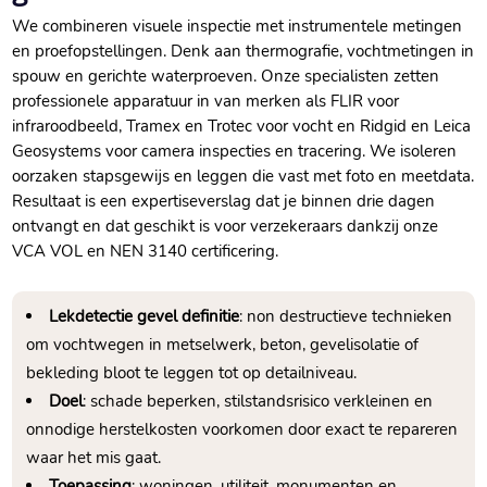
We combineren visuele inspectie met instrumentele metingen
en proefopstellingen.​ Denk aan thermografie, vochtmetingen in
spouw en gerichte waterproeven.​ Onze specialisten zetten
professionele apparatuur in van merken als FLIR voor
infraroodbeeld, Tramex en Trotec voor vocht en Ridgid en Leica
Geosystems voor camera inspecties en tracering.​ We isoleren
oorzaken stapsgewijs en leggen die vast met foto en meetdata.​
Resultaat is een expertiseverslag dat je binnen drie dagen
ontvangt en dat geschikt is voor verzekeraars dankzij onze
VCA VOL en NEN 3140 certificering.​
Lekdetectie gevel definitie
: non destructieve technieken
om vochtwegen in metselwerk, beton, gevelisolatie of
bekleding bloot te leggen tot op detailniveau.​
Doel
: schade beperken, stilstandsrisico verkleinen en
onnodige herstelkosten voorkomen door exact te repareren
waar het mis gaat.​
Toepassing
: woningen, utiliteit, monumenten en