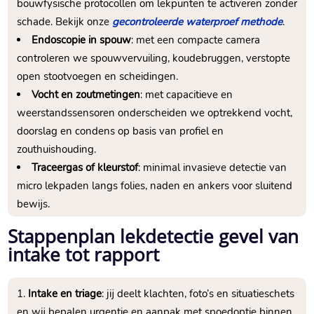
bouwfysische protocollen om lekpunten te activeren zonder
schade.​ Bekijk onze
gecontroleerde waterproef methode
.​
Endoscopie in spouw
: met een compacte camera
controleren we spouwvervuiling, koudebruggen, verstopte
open stootvoegen en scheidingen.​
Vocht en zoutmetingen
: met capacitieve en
weerstandssensoren onderscheiden we optrekkend vocht,
doorslag en condens op basis van profiel en
zouthuishouding.​
Traceergas of kleurstof
: minimal invasieve detectie van
micro lekpaden langs folies, naden en ankers voor sluitend
bewijs.​
Stappenplan lekdetectie gevel van
intake tot rapport
Intake en triage
: jij deelt klachten, foto’s en situatieschets
en wij bepalen urgentie en aanpak met spoedoptie binnen