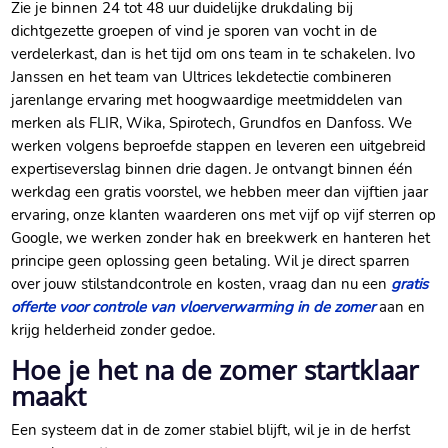
Zie je binnen 24 tot 48 uur duidelijke drukdaling bij
dichtgezette groepen of vind je sporen van vocht in de
verdelerkast, dan is het tijd om ons team in te schakelen.​ Ivo
Janssen en het team van Ultrices lekdetectie combineren
jarenlange ervaring met hoogwaardige meetmiddelen van
merken als FLIR, Wika, Spirotech, Grundfos en Danfoss.​ We
werken volgens beproefde stappen en leveren een uitgebreid
expertiseverslag binnen drie dagen.​ Je ontvangt binnen één
werkdag een gratis voorstel, we hebben meer dan vijftien jaar
ervaring, onze klanten waarderen ons met vijf op vijf sterren op
Google, we werken zonder hak en breekwerk en hanteren het
principe geen oplossing geen betaling.​ Wil je direct sparren
over jouw stilstandcontrole en kosten, vraag dan nu een
gratis
offerte voor controle van vloerverwarming in de zomer
aan en
krijg helderheid zonder gedoe.​
Hoe je het na de zomer startklaar
maakt
Een systeem dat in de zomer stabiel blijft, wil je in de herfst