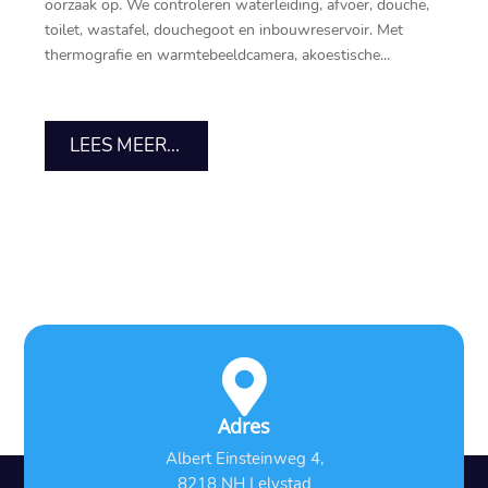
oorzaak op.​ We controleren waterleiding, afvoer, douche,
toilet, wastafel, douchegoot en inbouwreservoir.​ Met
thermografie en warmtebeeldcamera, akoestische...
LEES MEER...

Adres
Albert Einsteinweg 4,
8218 NH Lelystad