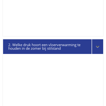
2. Welke druk hoort een vloerverwarming te
houden in de zomer bij stilstand