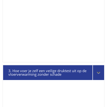
3. Hoe voer je zelf een veilige druktest uit op de
vloerverwarming zonder schade