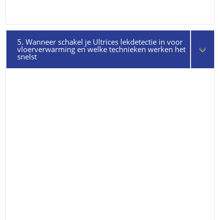
5. Wanneer schakel je Ultrices lekdetectie in voor
vloerverwarming en welke technieken werken het
snelst