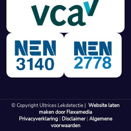
Gratis offerte in 24 uur
M
100% risicovrij
Geen lekkage? Geen betaling.
Vast tarief van € 395,- exc btw.
Rapport binnen 3 werkdagen.
100% RIsicovrij.
Vaak vergoed door verzekeraar.
NEN 3140 gecertificeerd.
Vaste prijs, geen verassingen.
99% Slagingspercentage.
© Copyright Ultrices Lekdetectie |
Website laten
Gratis offerte in 24 uur
maken door Flexamedia
Privacyverklaring
|
Disclaimer
|
Algemene
Bel: 085 080 55 42
voorwaarden