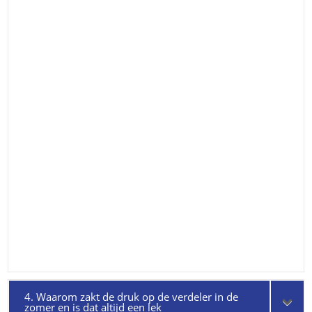
4. Waarom zakt de druk op de verdeler in de
zomer en is dat altijd een lek