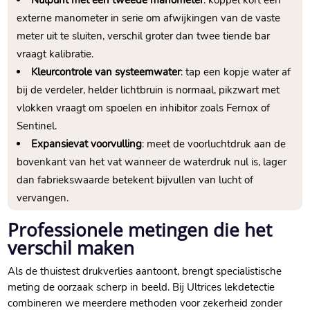
Nulpunt met een tweede manometer
: koppel kort een
externe manometer in serie om afwijkingen van de vaste
meter uit te sluiten, verschil groter dan twee tiende bar
vraagt kalibratie.​
Kleurcontrole van systeemwater
: tap een kopje water af
bij de verdeler, helder lichtbruin is normaal, pikzwart met
vlokken vraagt om spoelen en inhibitor zoals Fernox of
Sentinel.​
Expansievat voorvulling
: meet de voorluchtdruk aan de
bovenkant van het vat wanneer de waterdruk nul is, lager
dan fabriekswaarde betekent bijvullen van lucht of
vervangen.​
Professionele metingen die het
verschil maken
Als de thuistest drukverlies aantoont, brengt specialistische
meting de oorzaak scherp in beeld.​ Bij Ultrices lekdetectie
combineren we meerdere methoden voor zekerheid zonder