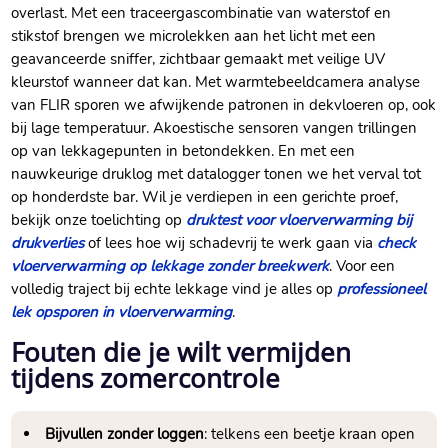
overlast.​ Met een traceergascombinatie van waterstof en
stikstof brengen we microlekken aan het licht met een
geavanceerde sniffer, zichtbaar gemaakt met veilige UV
kleurstof wanneer dat kan.​ Met warmtebeeldcamera analyse
van FLIR sporen we afwijkende patronen in dekvloeren op, ook
bij lage temperatuur.​ Akoestische sensoren vangen trillingen
op van lekkagepunten in betondekken.​ En met een
nauwkeurige druklog met datalogger tonen we het verval tot
op honderdste bar.​ Wil je verdiepen in een gerichte proef,
bekijk onze toelichting op
druktest voor vloerverwarming bij
drukverlies
of lees hoe wij schadevrij te werk gaan via
check
vloerverwarming op lekkage zonder breekwerk
.​ Voor een
volledig traject bij echte lekkage vind je alles op
professioneel
lek opsporen in vloerverwarming
.​
Fouten die je wilt vermijden
tijdens zomercontrole
Bijvullen zonder loggen
: telkens een beetje kraan open