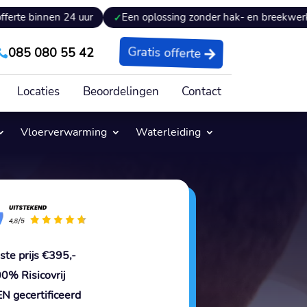
n 24 uur
Een oplossing zonder hak- en breekwerk
Expe
085 080 55 42
Gratis offerte

Locaties
Beoordelingen
Contact
Vloerverwarming
Waterleiding
ste prijs €395,-
0% Risicovrij
N gecertificeerd