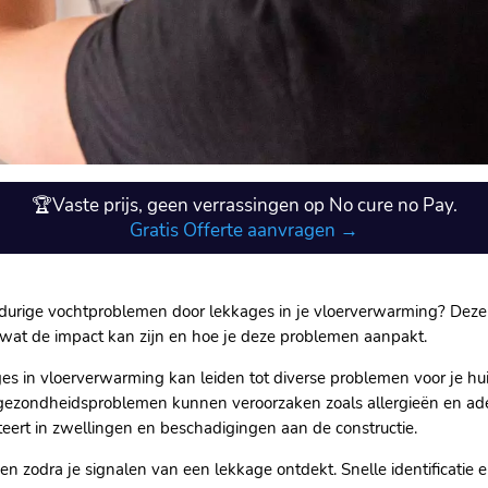
🏆Vaste prijs, geen verrassingen op No cure no Pay.
Gratis Offerte aanvragen →
angdurige vochtproblemen door lekkages in je vloerverwarming? Deze
 wat de impact kan zijn en hoe je deze problemen aanpakt.​
es in vloerverwarming kan leiden tot diverse problemen voor je hui
k gezondheidsproblemen kunnen veroorzaken zoals allergieën en ad
teert in zwellingen en beschadigingen aan de constructie.​
n zodra je signalen van een lekkage ontdekt.​ Snelle identificatie