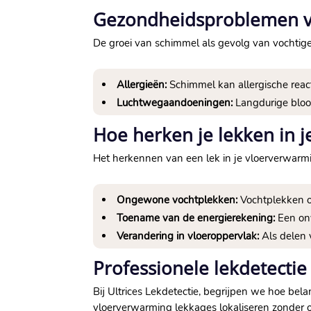
Gezondheidsproblemen ve
De groei van schimmel als gevolg van vochti
Allergieën:
Schimmel kan allergische react
Luchtwegaandoeningen:
Langdurige bloot
Hoe herken je lekken in 
Het herkennen van een lek in je vloerverwarmi
Ongewone vochtplekken:
Vochtplekken o
Toename van de energierekening:
Een onv
Verandering in vloeroppervlak:
Als delen v
Professionele lekdetectie
Bij Ultrices Lekdetectie, begrijpen we hoe be
vloerverwarming lekkages lokaliseren zonder on