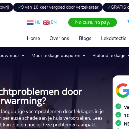
 van 10 keer vergoed door verzekeraar
GRATIS offerte binne
No cure, no pay.
NL
EN
Home
Over ons
Blogs
Lekdetectie
pouwmuur
Muur lekkage opsporen
Plafond lekkage
ochtproblemen door
verwarming?
Va
an langdurige vochtproblemen door lekkages in je
10
serieuze schade aan je huis veroorzaken.​ Lees
NE
t kan zijn en hoe je deze problemen aanpakt.​