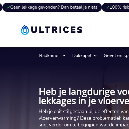
ekkage gevonden? Dan betaal je niets
100% risicovrij
9
Badkamer
Dakkapel
Gevel en s
Heb je langdurige v
lekkages in je vloer
Heb je ooit stilgestaan bij de effecten v
vloerverwarming? Deze problematiek kan 
snel verder om te begrijpen wat de impac