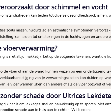
roorzaakt door schimmel en vocht
ge omstandigheden kan leiden tot diverse gezondheidsproblemen, 
ies zoals niezen, huiduitslag en astmatische symptomen veroorzake
stelling kan leiden tot ontstekingen in de luchtwegen en andere 
je vloerverwarming?
ng is niet altijd makkelijk.​ Let op de volgende tekenen, want die
p de vloer of aan de wand kunnen wijzen op een onderliggend lek.
erklaarbare stijging van je verwarmingskosten kan duiden op warm
an je vloer warmer lijken dan andere of als de vloer opzwelt of verv
 zonder schade door Ultrices Lekdete
langrijk het is om lekkages snel en nauwkeurig op te sporen.​ Met
nodige schade aan je huis aan te richten.​ Wij bieden: