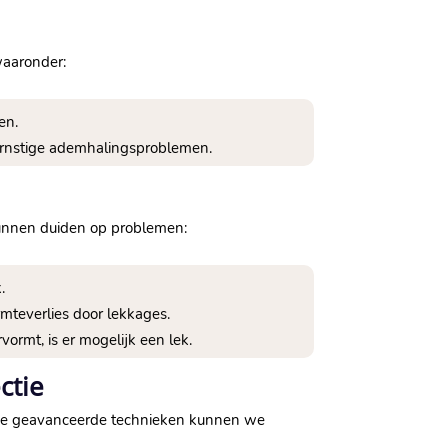
waaronder:
n.​
ernstige ademhalingsproblemen.​
 kunnen duiden op problemen:
​
teverlies door lekkages.​
ormt, is er mogelijk een lek.​
ctie
 onze geavanceerde technieken kunnen we