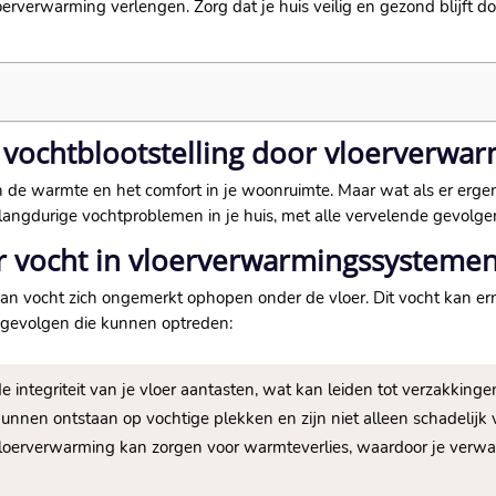
verwarming verlengen.​ Zorg dat je huis veilig en gezond blijft doo
 vochtblootstelling door vloerverwar
n de warmte en het comfort in je woonruimte.​ Maar wat als er erge
ngdurige vochtproblemen in je huis, met alle vervelende gevolgen
 vocht in vloerverwarmingssysteme
 vocht zich ongemerkt ophopen onder de vloer.​ Dit vocht kan ern
le gevolgen die kunnen optreden:
integriteit van je vloer aantasten, wat kan leiden tot verzakkingen 
nnen ontstaan op vochtige plekken en zijn niet alleen schadelijk v
vloerverwarming kan zorgen voor warmteverlies, waardoor je ver