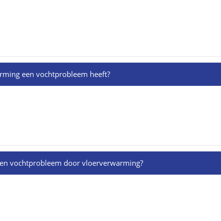
arming een vochtprobleem heeft?
 een vochtprobleem door vloerverwarming?