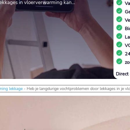
 lekkages in vloerverwarming kan…
Va
Ge
Ve
Bi
La
VC
24
zo
Direct 
ming lekkage
-
Heb je langdurige vochtproblemen door lekkages in je v