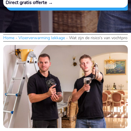
Direct gratis offerte →
Home
-
Vloerverwarming lekkage
-
Wat zijn de risico’s van vochtpr