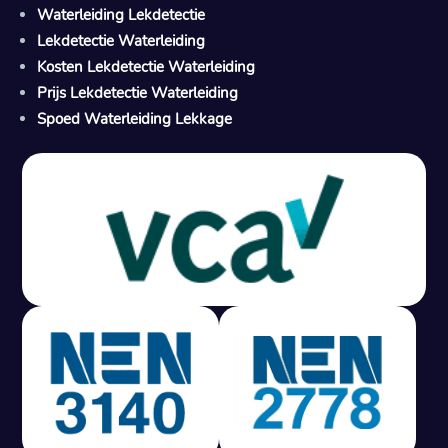
Waterleiding Lekdetectie
Lekdetectie Waterleiding
Kosten Lekdetectie Waterleiding
Prijs Lekdetectie Waterleiding
Spoed Waterleiding Lekkage
Gratis offerte in 24 uur
M
100% risicovrij
Geen lekkage? Geen betaling.
Vast tarief van € 395,- exc btw.
Rapport binnen 3 werkdagen.
100% RIsicovrij.
Vaak vergoed door verzekeraar.