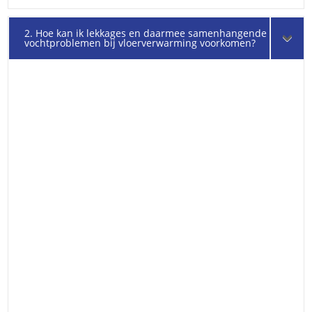
2. Hoe kan ik lekkages en daarmee samenhangende
vochtproblemen bij vloerverwarming voorkomen?