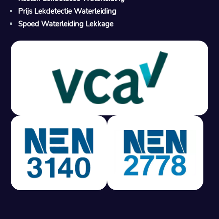
Prijs Lekdetectie Waterleiding
Spoed Waterleiding Lekkage
Gratis offerte in 24 uur
M
100% risicovrij
Geen lekkage? Geen betaling.
Vast tarief van € 395,- exc btw.
Rapport binnen 3 werkdagen.
100% RIsicovrij.
Vaak vergoed door verzekeraar.
NEN 3140 gecertificeerd.
Vaste prijs, geen verassingen.