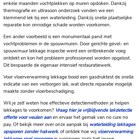
enkele maanden vochtplekken op muren opdoken. Dankzij
thermografie en ultrasoon onderzoek vonden we een
klemmend lek bij een waterleiding. Dankzij snelle plaatselijke
reparatie kon onnodige schade worden voorkomen.
Een ander voorbeeld is een monumentaal pand met
vochtproblemen in de spouwmuren. Door gerichte gevel- en
spouwmuur lekkage inspectie werd een ontbrekende voeg
ontdekt en kon het probleem professioneel worden opgelost.
Dit bespaarde de eigenaar intensief restauratiewerk.
Voor vloerverwarming lekkage bood een gasdruktest de snelle
indicatie van een verborgen lek, wat directe reparatie mogelijk
maakte zonder vloerbeschadiging.
Wil je zelf weten hoe effectieve detectiemethoden je helpen
lekkages te voorkomen?
Vraag hier je vrijblijvende lekdetectie
offerte voor veulen aan
en ervaar het gemak van no cure no
pay. Of bekijk meer over onze aanpak bij
waterleiding lekkages
opsporen zonder hakwerk
, of ontdek hoe wij
vloerverwarming
lekkages snel opsporen
in woningen zoals het jouwe.