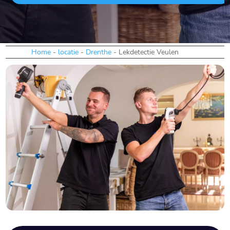
Home
-
locatie
-
Drenthe
-
Lekdetectie Veulen