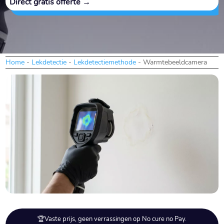
Direct gratis offerte →
Home
-
Lekdetectie
-
Lekdetectiemethode
-
Warmtebeeldcamera
🏆Vaste prijs, geen verrassingen op No cure no Pay.