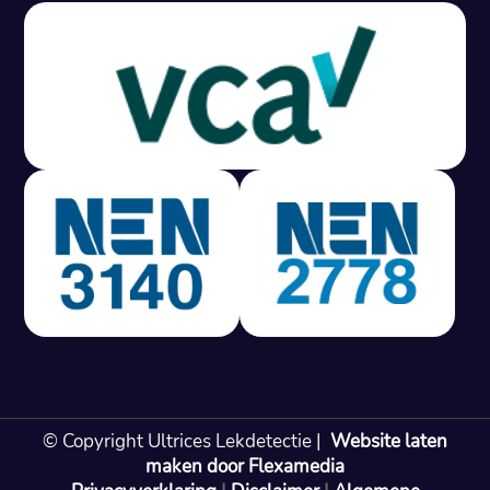
Gratis offerte in 24 uur
M
100% risicovrij
Geen lekkage? Geen betaling.
Vast tarief van € 395,- exc btw.
Rapport binnen 3 werkdagen.
100% RIsicovrij.
Vaak vergoed door verzekeraar.
NEN 3140 gecertificeerd.
Vaste prijs, geen verassingen.
99% Slagingspercentage.
© Copyright Ultrices Lekdetectie |
Website laten
Gratis offerte in 24 uur
maken door Flexamedia