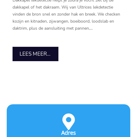
Dakkapel lekdetectie helpt je zodra je vocht ziet bij de
dakkapel of het dakraam.​ Wij van Ultrices lekdetectie
vinden de bron snel en zonder hak en breek.​ We checken
kozijn en kitnaden, zijwangen, boeiboord, loodslab en
daktrim, plus de aansluiting met pannen,...
LEES MEER...

Adres