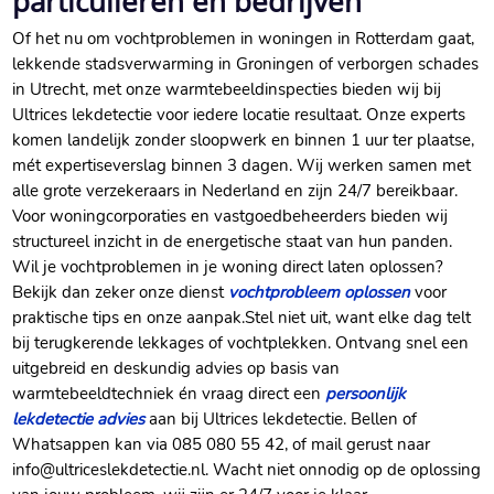
particulieren en bedrijven
Of het nu om vochtproblemen in woningen in Rotterdam gaat,
lekkende stadsverwarming in Groningen of verborgen schades
in Utrecht, met onze warmtebeeldinspecties bieden wij bij
Ultrices lekdetectie voor iedere locatie resultaat.​ Onze experts
komen landelijk zonder sloopwerk en binnen 1 uur ter plaatse,
mét expertiseverslag binnen 3 dagen.​ Wij werken samen met
alle grote verzekeraars in Nederland en zijn 24/7 bereikbaar.​
Voor woningcorporaties en vastgoedbeheerders bieden wij
structureel inzicht in de energetische staat van hun panden.​
Wil je vochtproblemen in je woning direct laten oplossen?
Bekijk dan zeker onze dienst
vochtprobleem oplossen
voor
praktische tips en onze aanpak.​ Stel niet uit, want elke dag telt
bij terugkerende lekkages of vochtplekken.​ Ontvang snel een
uitgebreid en deskundig advies op basis van
warmtebeeldtechniek én vraag direct een
persoonlijk
lekdetectie advies
aan bij Ultrices lekdetectie.​ Bellen of
Whatsappen kan via 085 080 55 42, of mail gerust naar
info@ultriceslekdetectie.​nl.​ Wacht niet onnodig op de oplossing