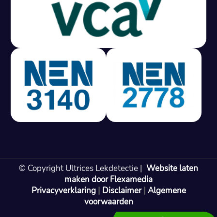
Gratis offerte in 24 uur
M
100% risicovrij
Geen lekkage? Geen betaling.
Vast tarief van € 395,- exc btw.
Rapport binnen 3 werkdagen.
100% RIsicovrij.
Vaak vergoed door verzekeraar.
NEN 3140 gecertificeerd.
Vaste prijs, geen verassingen.
99% Slagingspercentage.
© Copyright Ultrices Lekdetectie |
Website laten
Gratis offerte in 24 uur
maken door Flexamedia
Privacyverklaring
|
Disclaimer
|
Algemene
Bel: 085 080 55 42
voorwaarden