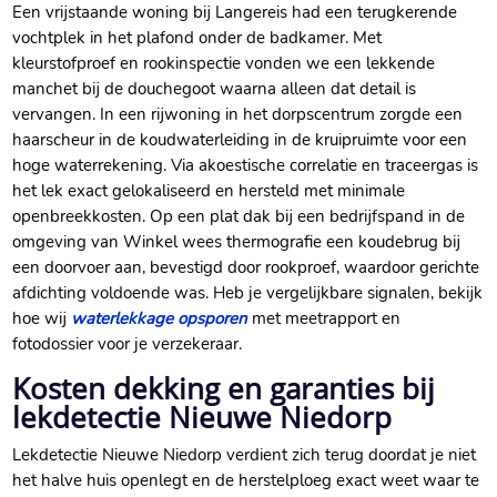
Een vrijstaande woning bij Langereis had een terugkerende
vochtplek in het plafond onder de badkamer.​ Met
kleurstofproef en rookinspectie vonden we een lekkende
manchet bij de douchegoot waarna alleen dat detail is
vervangen.​ In een rijwoning in het dorpscentrum zorgde een
haarscheur in de koudwaterleiding in de kruipruimte voor een
hoge waterrekening.​ Via akoestische correlatie en traceergas is
het lek exact gelokaliseerd en hersteld met minimale
openbreekkosten.​ Op een plat dak bij een bedrijfspand in de
omgeving van Winkel wees thermografie een koudebrug bij
een doorvoer aan, bevestigd door rookproef, waardoor gerichte
afdichting voldoende was.​ Heb je vergelijkbare signalen, bekijk
hoe wij
waterlekkage opsporen
met meetrapport en
fotodossier voor je verzekeraar.​
Kosten dekking en garanties bij
lekdetectie Nieuwe Niedorp
Lekdetectie Nieuwe Niedorp verdient zich terug doordat je niet
het halve huis openlegt en de herstelploeg exact weet waar te