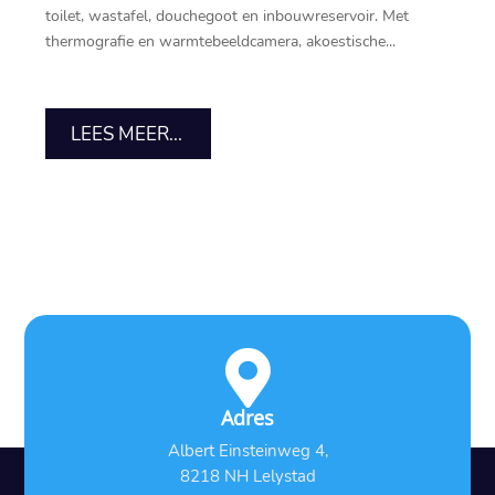
toilet, wastafel, douchegoot en inbouwreservoir.​ Met
thermografie en warmtebeeldcamera, akoestische...
LEES MEER...

Adres
Albert Einsteinweg 4,
8218 NH Lelystad