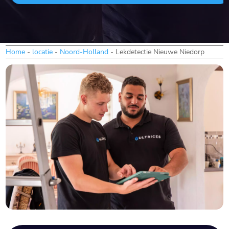
Home
-
locatie
-
Noord-Holland
-
Lekdetectie Nieuwe Niedorp