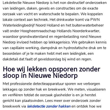
Lekdetectie Nieuwe Niedorp is het non destructief onderzoeken
van leidingen, daken, gevels en constructies om de exacte
oorzaak van vocht en waterschade te bepalen.​ We koppelen
lokale context aan techniek.​ Het drinkwater komt via PWN
Waterleidingbedrijf Noord Holland en het buitenwaterbeheer
valt onder Hoogheemraadschap Hollands Noorderkwartier,
waardoor grondwaterstand en regenbelasting rond Nieuwe
Niedorp invloed hebben op lekkagerisico.​ We gebruiken kennis
van capillaire werking, dampdruk en hydrostatische druk om te
beoordelen of je te maken hebt met een leidinglek, een
dakdetail dat faalt of geveldoorslag bij wind en regen.​
Hoe wij lekken opsporen zonder
sloop in Nieuwe Niedorp
Met professionele detectieapparatuur sporen we verborgen
lekkages op zonder hak en breekwerk.​ We meten, visualiseren
en verifiëren totdat de oorzaak glashelder is en je herstel
gericht kan plaatsvinden.​ Lees meer over onderzoek zonder
breekwerk via
lekdetectie zonder hakken
en ontdek hoe we