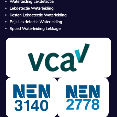
Waterleiding Lekdetectie
Lekdetectie Waterleiding
Kosten Lekdetectie Waterleiding
Prijs Lekdetectie Waterleiding
Spoed Waterleiding Lekkage
Gratis offerte in 24 uur
M
100% risicovrij
Geen lekkage? Geen betaling.
Vast tarief van € 395,- exc btw.
Rapport binnen 3 werkdagen.
100% RIsicovrij.
Vaak vergoed door verzekeraar.