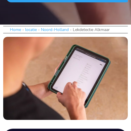
Home
-
locatie
-
Noord-Holland
-
Lekdetectie Alkmaar