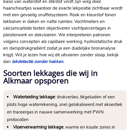
basis van waterstof en stikstof vindt zijn weg door
haarscheurtjes waardoor de exacte lekpositie zichtbaar wordt
met een gevoelig snuffelsysteem. Rook en kleurstof tonen
lekbanen in daken en natte ruimtes. Vochtmeters en
calciumcarbide testen objectiveren vochtpercentages in
pleisterwerk en dekvloeren. We interpreteren patronen
volgens concepten als capillaire werking, hydrostatische druk
en dampdrukgradiënt zodat je een duidelijke bronanalyse
krijgt. Wil je lezen hoe wij dit uitvoeren zonder sloop, bekijk
dan
lekdetectie zonder hakken
.
Soorten lekkages die wij in
Alkmaar opsporen
Waterleiding lekkage
: drukverlies, tikgeluiden of een
plots hoge waterrekening, snel gelokaliseerd met akoestiek
en traceergas in nauwe samenwerking met PWN
protocollen
Vloerverwarming lekkage
: warme en koude zones in