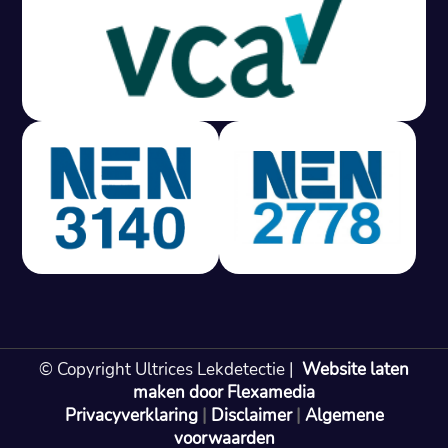
Gratis offerte in 24 uur
M
100% risicovrij
Geen lekkage? Geen betaling.
Vast tarief van € 395,- exc btw.
Rapport binnen 3 werkdagen.
100% RIsicovrij.
Vaak vergoed door verzekeraar.
NEN 3140 gecertificeerd.
Vaste prijs, geen verassingen.
99% Slagingspercentage.
© Copyright Ultrices Lekdetectie |
Website laten
Gratis offerte in 24 uur
maken door Flexamedia
Privacyverklaring
|
Disclaimer
|
Algemene
Bel: 085 080 55 42
voorwaarden