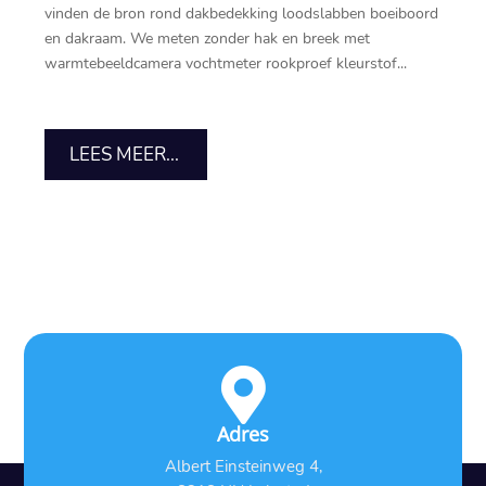
vinden de bron rond dakbedekking loodslabben boeiboord
en dakraam.​ We meten zonder hak en breek met
warmtebeeldcamera vochtmeter rookproef kleurstof...
LEES MEER...

Adres
Albert Einsteinweg 4,