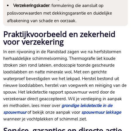
Verzekeringskader
: formulering die aansluit op
polisvoorwaarden met dekkingsgarantie en duidelijke
afbakening van schade en oorzaak.​
Praktijkvoorbeeld en zekerheid
voor verzekering
In een rijwoning in de Randstad zagen we na herfststormen
herhaaldelijke schimmelvorming.​ Thermografie liet koude
stroken zien rond lateien, endoscopie toonde gescheurde
loodslabben en natte minerale wol.​ Met een gerichte
waterproef bevestigden we het lekpad.​ Herstel bestond uit
nieuwe loodslabben, herstel van voegwerk en reiniging van de
spouw.​ Het lekdetectie rapport spouwmuur werd door de
verzekeraar direct geaccepteerd.​ Wil je verdieping in aanpak
en methoden, lees meer over
grondige lekdetectie in de
spouwmuur
of bekijk onze aanpak voor
spouwmuur lekkage
wanneer je vochtplekken of schimmel ziet.​
Service, garanties en directe actie