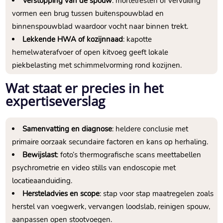
Verstopping van de spouw
: mortelresten of vervuiling
vormen een brug tussen buitenspouwblad en
binnenspouwblad waardoor vocht naar binnen trekt.​
Lekkende HWA of kozijnnaad
: kapotte
hemelwaterafvoer of open kitvoeg geeft lokale
piekbelasting met schimmelvorming rond kozijnen.​
Wat staat er precies in het
expertiseverslag
Samenvatting en diagnose
: heldere conclusie met
primaire oorzaak secundaire factoren en kans op herhaling.​
Bewijslast
: foto’s thermografische scans meettabellen
psychrometrie en video stills van endoscopie met
locatieaanduiding.​
Hersteladvies en scope
: stap voor stap maatregelen zoals
herstel van voegwerk, vervangen loodslab, reinigen spouw,
aanpassen open stootvoegen.​