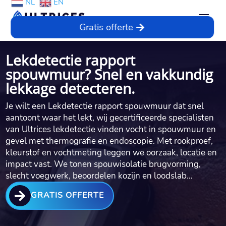
NL
EN
Gratis offerte
Lekdetectie rapport
spouwmuur? Snel en vakkundig
lekkage detecteren.
Je wilt een Lekdetectie rapport spouwmuur dat snel
aantoont waar het lekt, wij gecertificeerde specialisten
van Ultrices lekdetectie vinden vocht in spouwmuur en
gevel met thermografie en endoscopie.​ Met rookproef,
kleurstof en vochtmeting leggen we oorzaak, locatie en
impact vast.​ We tonen spouwisolatie brugvorming,
slecht voegwerk, beoordelen kozijn en loodslab…

GRATIS OFFERTE