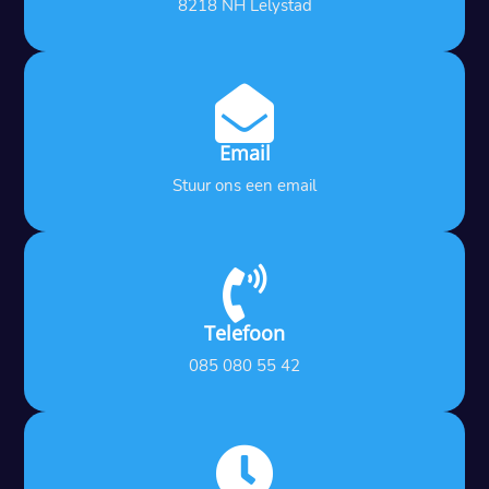
8218 NH Lelystad

Email
Stuur ons een email

Telefoon
085 080 55 42
