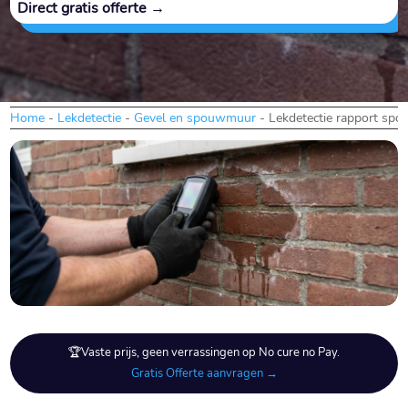
Direct gratis offerte →
Home
-
Lekdetectie
-
Gevel en spouwmuur
-
Lekdetectie rapport sp
🏆Vaste prijs, geen verrassingen op No cure no Pay.
Gratis Offerte aanvragen →