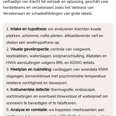
verhaallijn van klacht tot oorzaak en oplossing, geschikt voor
herstelteams en verzekeraars zoals het Verbond van
Verzekeraars en schadeafdelingen van grote labels.​
Intake en hypothese
: we analyseren klachten koude
plekken, schimmel, natte plinten, afbladderende verf en
stellen een werkhypothese op.​
Visuele gevelinspectie
: controle van voegwerk,
loodslabben, waterslagen, kozijnanschluiting, dilataties en
HWA aansluitingen volgens BRL en KOMO details.​
Meetplan en nulmeting
: vastleggen van weerdata KNMI
slagregen, binnenklimaat met psychrometrie temperatuur
relatieve vochtigheid en dauwpunt.​
Instrumentele detectie
: thermografie, endoscopie,
vochtmetingen en eventueel blowerdoor of waterproef om
scenario’s te bevestigen of te falsificeren.​
Analyse en correlatie
: we koppelen meetwaarden aan