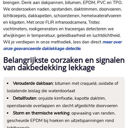
brengen.​ Denk aan dakpannen, bitumen, EPDM, PVC en TPO.​
We onderzoeken naden, opstanden, daktrimmen, doorvoeren,
lichtkoepels, dakkapellen, schoorstenen, hemelwaterafvoeren
en kilgoten.​ Met onze FLIR infraroodcamera, Trotec
vochtmeters, rookgenerators en traceergas detecteren we
afwijkingen in temperatuur, geleidbaarheid en luchtdichtheid.​
Wil je verdiepen in onze methodiek, lees dan direct
meer over
onze geavanceerde daklekkage detectie
.​
Belangrijkste oorzaken en signalen
van dakbedekking lekkage
Verouderde dakbaan
: bitumen met craquelé, oxidatie of
loslatende leislag die waterdoorlaat
Detailfouten
: onjuiste kimfixatie, kapotte daktrim,
openstaande overlappen en slecht afgedichte doorvoeren
Storm en thermische werking
: opwaaiing van randen,
gescheurde EPDM bij hoeken en uitzetspanningen rond