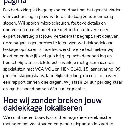
pagina
Dakbedekking lekkage opsporen draait om het gericht vinden
van vochtinslag in jouw waterdichte laag zonder onnodig
slopen.​ Wij sporen micro scheuren, foutieve details en
doorvoeren op met meetbare methoden en leveren een
expertiseverslag dat jouw verzekeraar begrijpt.​ Het doel van
deze pagina is jou precies te laten zien wat dakbedekking
lekkage opsporen is, hoe het werkt, welke technieken wij
inzetten en hoe jij snel grip krijgt op schadebeperking en
herstel.​ Bij Ultrices lekdetectie werk je met gecertificeerde
specialisten met VCA VOL en NEN 3140, 15 jaar ervaring, 99
procent slagingskans, landelijke dekking, no cure no pay en
een rapport binnen drie dagen.​ Wij staan 24 uur per dag klaar
en zijn bij spoed binnen één uur ter plaatse.​
Hoe wij zonder breken jouw
daklekkage lokaliseren
We combineren bouwfysica, thermografie en elektrische
metingen om vochtpaden en penetratiepunten in kaart te