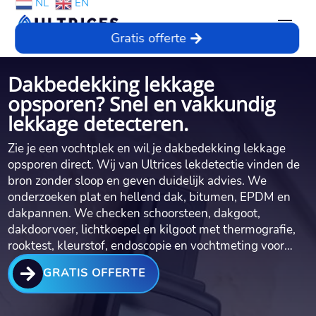
NL
EN
Gratis offerte
Dakbedekking lekkage
opsporen? Snel en vakkundig
lekkage detecteren.
Zie je een vochtplek en wil je dakbedekking lekkage
opsporen direct.​ Wij van Ultrices lekdetectie vinden de
bron zonder sloop en geven duidelijk advies.​ We
onderzoeken plat en hellend dak, bitumen, EPDM en
dakpannen.​ We checken schoorsteen, dakgoot,
dakdoorvoer, lichtkoepel en kilgoot met thermografie,
rooktest, kleurstof, endoscopie en vochtmeting voor…

GRATIS OFFERTE