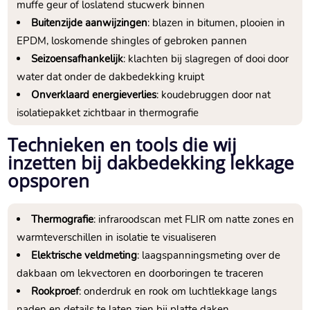
muffe geur of loslatend stucwerk binnen
Buitenzijde aanwijzingen
: blazen in bitumen, plooien in
EPDM, loskomende shingles of gebroken pannen
Seizoensafhankelijk
: klachten bij slagregen of dooi door
water dat onder de dakbedekking kruipt
Onverklaard energieverlies
: koudebruggen door nat
isolatiepakket zichtbaar in thermografie
Technieken en tools die wij
inzetten bij dakbedekking lekkage
opsporen
Thermografie
: infraroodscan met FLIR om natte zones en
warmteverschillen in isolatie te visualiseren
Elektrische veldmeting
: laagspanningsmeting over de
dakbaan om lekvectoren en doorboringen te traceren
Rookproef
: onderdruk en rook om luchtlekkage langs
naden en details te laten zien bij platte daken