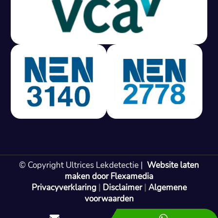
Gratis offerte in 24 uur
M
100% risicovrij
Geen lekkage? Geen betaling.
Vast tarief van € 395,- exc btw.
Rapport binnen 3 werkdagen.
100% RIsicovrij.
Vaak vergoed door verzekeraar.
NEN 3140 gecertificeerd.
Vaste prijs, geen verassingen.
99% Slagingspercentage.
© Copyright Ultrices Lekdetectie |
Website laten
Gratis offerte in 24 uur
maken door Flexamedia
Privacyverklaring
|
Disclaimer
|
Algemene
Bel: 085 080 55 42
voorwaarden