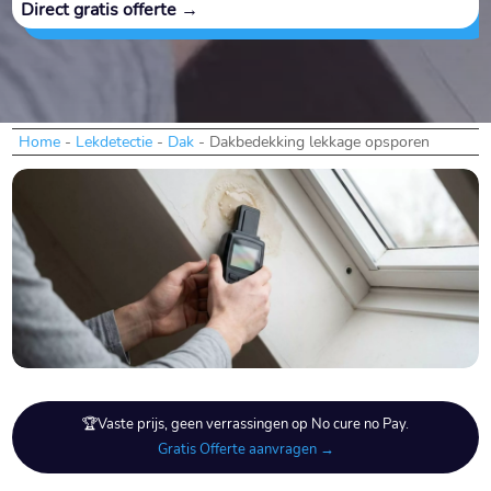
Direct gratis offerte →
Home
-
Lekdetectie
-
Dak
-
Dakbedekking lekkage opsporen
🏆Vaste prijs, geen verrassingen op No cure no Pay.
Gratis Offerte aanvragen →