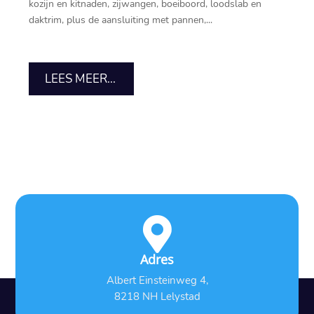
kozijn en kitnaden, zijwangen, boeiboord, loodslab en
daktrim, plus de aansluiting met pannen,...
LEES MEER...

Adres
Albert Einsteinweg 4,
8218 NH Lelystad