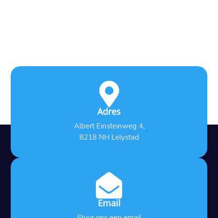

Adres
Albert Einsteinweg 4,
8218 NH Lelystad

Email
Stuur ons een email