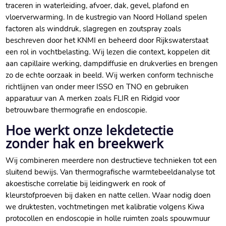
traceren in waterleiding, afvoer, dak, gevel, plafond en
vloerverwarming.​ In de kustregio van Noord Holland spelen
factoren als winddruk, slagregen en zoutspray zoals
beschreven door het KNMI en beheerd door Rijkswaterstaat
een rol in vochtbelasting.​ Wij lezen die context, koppelen dit
aan capillaire werking, dampdiffusie en drukverlies en brengen
zo de echte oorzaak in beeld.​ Wij werken conform technische
richtlijnen van onder meer ISSO en TNO en gebruiken
apparatuur van A merken zoals FLIR en Ridgid voor
betrouwbare thermografie en endoscopie.​
Hoe werkt onze lekdetectie
zonder hak en breekwerk
Wij combineren meerdere non destructieve technieken tot een
sluitend bewijs.​ Van thermografische warmtebeeldanalyse tot
akoestische correlatie bij leidingwerk en rook of
kleurstofproeven bij daken en natte cellen.​ Waar nodig doen
we druktesten, vochtmetingen met kalibratie volgens Kiwa
protocollen en endoscopie in holle ruimten zoals spouwmuur