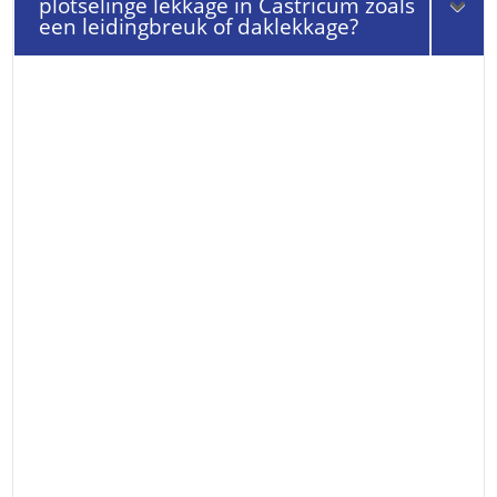
plotselinge lekkage in Castricum zoals
een leidingbreuk of daklekkage?