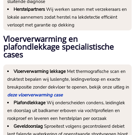
sluitende diagnose
Herstelpartners
Wij werken samen met verzekeraars en
lokale aannemers zodat herstel na lekdetectie efficiënt
verloopt met garantie op dekking
Vloerverwarming en
plafondlekkage specialistische
cases
Vloerverwarming lekkage
Met thermografische scan en
druktest bepalen wij luslengte, leidingverloop en exacte
breukpositie zonder dekvloer te openen, bekijk onze uitleg in
deze vloerverwarming case
Plafondlekkage
Wij onderscheiden condens, leidinglek
en doorslag uit badkamer erboven via vochtprofielen en
rookproef en leveren een herstelplan per oorzaak
Geveldoorslag
Sproeitest volgens gecontroleerd debiet
legt falende waterkering of openstaande stootvoegen bloot,