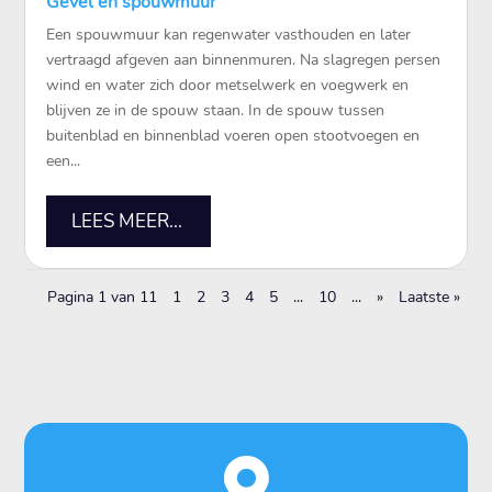
Gevel en spouwmuur
Een spouwmuur kan regenwater vasthouden en later
vertraagd afgeven aan binnenmuren. Na slagregen persen
wind en water zich door metselwerk en voegwerk en
blijven ze in de spouw staan. In de spouw tussen
buitenblad en binnenblad voeren open stootvoegen en
een...
LEES MEER...
Pagina 1 van 11
1
2
3
4
5
...
10
...
»
Laatste »
