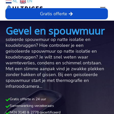
NL
EN
Gratis offerte
Gevel en spouwmuur
soleerde spouwmuur op natte isolatie en
koudebruggen? Hoe controleer je een
geïsoleerde spouwmuur op natte isolatie en
koudebruggen? Je wilt snel weten waar
warmteverlies, condens en schimmel ontstaan.​
Met een slimme aanpak vind je zwakke plekken
zonder hakken of gissen.​ Bij een geïsoleerde
spouwmuur start je met thermografie en
infraroodcamera…
Gratis offerte in 24 uur

Samenwerking verzekeraars

NEN 3140 & 2778 gecertificeerd
