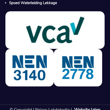
Spoed Waterleiding Lekkage
Gratis offerte in 24 uur
M
100% risicovrij
Geen lekkage? Geen betaling.
Vast tarief van € 395,- exc
btw.
Rapport binnen 3
werkdagen.
100% RIsicovrij.
Vaak vergoed door
verzekeraar.
NEN 3140 gecertificeerd.
Vaste prijs, geen
verassingen.
99% Slagingspercentage.
© Copyright Ultrices Lekdetectie |
Website laten