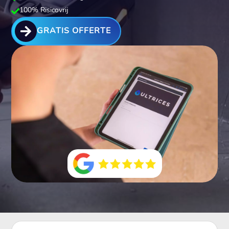
100% Risicovrij


GRATIS OFFERTE