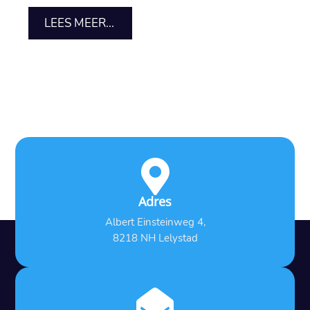
LEES MEER...

Adres
Albert Einsteinweg 4,
8218 NH Lelystad
