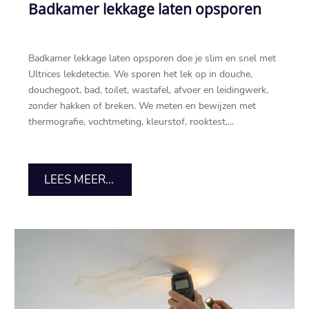
Badkamer lekkage laten opsporen
Badkamer lekkage laten opsporen doe je slim en snel met
Ultrices lekdetectie.​ We sporen het lek op in douche,
douchegoot, bad, toilet, wastafel, afvoer en leidingwerk,
zonder hakken of breken.​ We meten en bewijzen met
thermografie, vochtmeting, kleurstof, rooktest,...
LEES MEER...