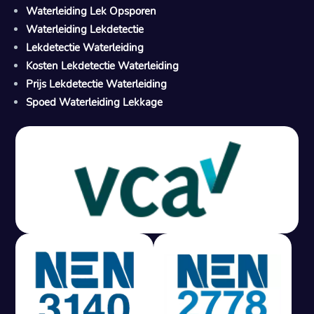
Waterleiding Lek Opsporen
Waterleiding Lekdetectie
Lekdetectie Waterleiding
Kosten Lekdetectie Waterleiding
Prijs Lekdetectie Waterleiding
Spoed Waterleiding Lekkage
Gratis offerte in 24 uur
M
100% risicovrij
Geen lekkage? Geen betaling.
Vast tarief van € 395,- exc btw.
Rapport binnen 3 werkdagen.
100% RIsicovrij.