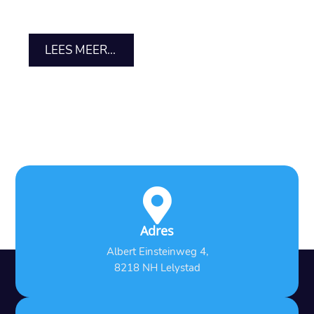
LEES MEER...

Adres
Albert Einsteinweg 4,
8218 NH Lelystad