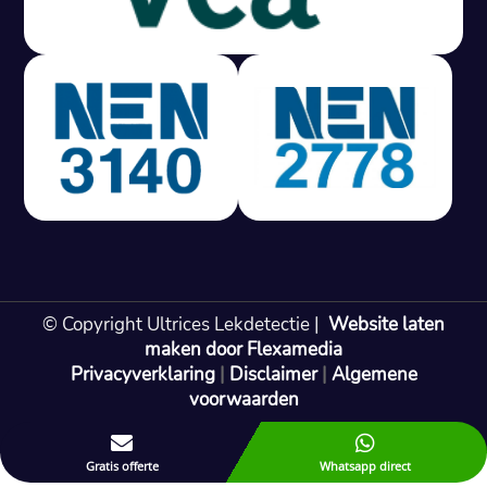
Gratis offerte in 24 uur
M
100% risicovrij
Geen lekkage? Geen betaling.
Vast tarief van € 395,- exc btw.
Rapport binnen 3 werkdagen.
100% RIsicovrij.
Vaak vergoed door verzekeraar.
NEN 3140 gecertificeerd.
Vaste prijs, geen verassingen.
99% Slagingspercentage.
© Copyright Ultrices Lekdetectie |
Website laten
Gratis offerte in 24 uur
maken door Flexamedia
Privacyverklaring
|
Disclaimer
|
Algemene
Bel: 085 080 55 42
voorwaarden


Gratis offerte
Whatsapp direct