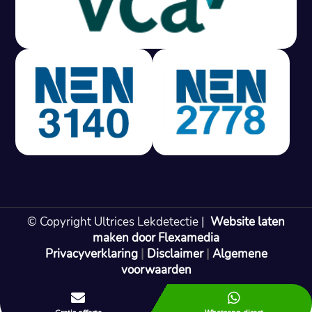
Gratis offerte in 24 uur
M
100% risicovrij
Geen lekkage? Geen betaling.
Vast tarief van € 395,- exc btw.
Rapport binnen 3 werkdagen.
100% RIsicovrij.
Vaak vergoed door verzekeraar.
NEN 3140 gecertificeerd.
Vaste prijs, geen verassingen.
99% Slagingspercentage.
© Copyright Ultrices Lekdetectie |
Website laten
Gratis offerte in 24 uur
maken door Flexamedia
Privacyverklaring
|
Disclaimer
|
Algemene
Bel: 085 080 55 42
voorwaarden

