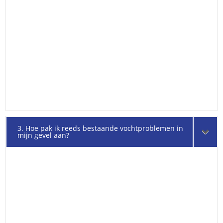
3. Hoe pak ik reeds bestaande vochtproblemen in
mijn gevel aan?