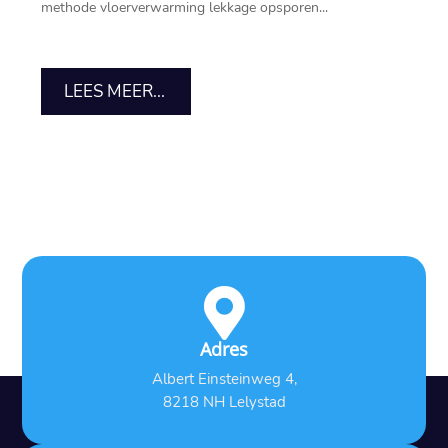
methode vloerverwarming lekkage opsporen...
LEES MEER...

Adres
Albert Einsteinweg 4,
8218 NH Lelystad