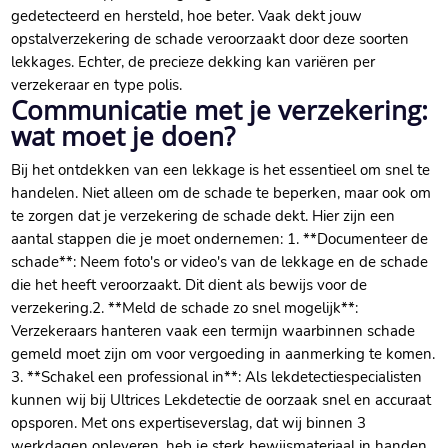
gedetecteerd en hersteld, hoe beter.​ Vaak dekt jouw
opstalverzekering de schade veroorzaakt door deze soorten
lekkages.​ Echter, de precieze dekking kan variëren per
verzekeraar en type polis.​
Communicatie met je verzekering:
wat moet je doen?
Bij het ontdekken van een lekkage is het essentieel om snel te
handelen.​ Niet alleen om de schade te beperken, maar ook om
te zorgen dat je verzekering de schade dekt.​ Hier zijn een
aantal stappen die je moet ondernemen: 1.​ **Documenteer de
schade**: Neem foto's or video's van de lekkage en de schade
die het heeft veroorzaakt.​ Dit dient als bewijs voor de
verzekering.​ 2.​ **Meld de schade zo snel mogelijk**:
Verzekeraars hanteren vaak een termijn waarbinnen schade
gemeld moet zijn om voor vergoeding in aanmerking te komen.​
3.​ **Schakel een professional in**: Als lekdetectiespecialisten
kunnen wij bij Ultrices Lekdetectie de oorzaak snel en accuraat
opsporen.​ Met ons expertiseverslag, dat wij binnen 3
werkdagen opleveren, heb je sterk bewijsmateriaal in handen