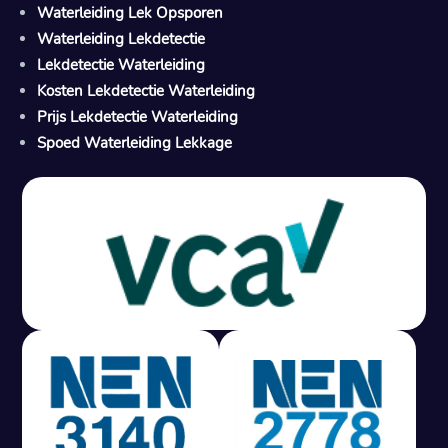
Waterleiding Lek Opsporen
Waterleiding Lekdetectie
Lekdetectie Waterleiding
Kosten Lekdetectie Waterleiding
Prijs Lekdetectie Waterleiding
Spoed Waterleiding Lekkage
Gratis offerte in 24 uur
M
100% risicovrij
Geen lekkage? Geen betaling.
Vast tarief van € 395,- exc btw.
Rapport binnen 3 werkdagen.
100% RIsicovrij.