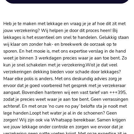
Heb je te maken met lekkage en vraag je je af hoe dit zit met
jouw verzekering? Wij helpen je door dit proces heen! Bij
lekkages is het essentieel om snel te handelen.​ Gelukkig staan
wij klaar om zonder hak- en breekwerk de oorzaak op te
sporen.​ En het mooie is, met ons expertise verslag in de hand
weet je binnen 3 werkdagen precies waar je aan toe bent.​ Zo
kun je snel schakelen met je verzekering.​ Wist je dat veel
verzekeringen dekking bieden voor schade door lekkages?
Maar elke polis is anders.​ Met ons deskundig advies zorg je
ervoor dat je goed voorbereid het gesprek met je verzekeraar
aangaat.​ Bovendien hanteren wij een vast tarief van +++395,
zodat je precies weet waar je aan toe bent.​ Geen verrassingen
achteraf.​ En met onze ‘no cure no pay’ belofte sta je nooit met
lege handen.​ Loopt het water je al in de schoenen? Geen
zorgen! Wij zijn ook via Whatsapp bereikbaar.​ Samen krijgen
we jouw lekkage onder controle en zorgen we ervoor dat je
verzekering geen natte voeten krijgt.​ Met onze expertise zit je