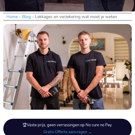
Home
-
Blog
-
Lekkages en verzekering wat moet je weten
🏆Vaste prijs, geen verrassingen op No cure no Pay.
Gratis Offerte aanvragen →