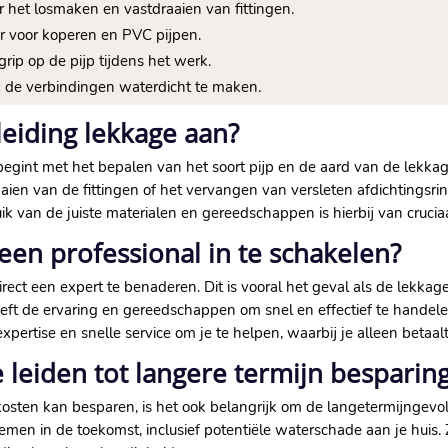
 het losmaken en vastdraaien van fittingen.​
r voor koperen en PVC pijpen.​
rip op de pijp tijdens het werk.​
 de verbindingen waterdicht te maken.​
leiding lekkage aan?
gint met het bepalen van het soort pijp en de aard van de lekkage.​
aien van de fittingen of het vervangen van versleten afdichtingsrin
k van de juiste materialen en gereedschappen is hierbij van cruciaa
een professional in te schakelen?
rect een expert te benaderen.​ Dit is vooral het geval als de lekkag
heeft de ervaring en gereedschappen om snel en effectief te handel
expertise en snelle service om je te helpen, waarbij je alleen betaa
e leiden tot langere termijn besparin
 kosten kan besparen, is het ook belangrijk om de langetermijngev
emen in de toekomst, inclusief potentiële waterschade aan je huis.