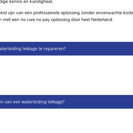
odige kennis en kundigheid.​
ekerd zijn van een professionele oplossing zonder onverwachte kos
 met een no cure no pay oplossing door heel Nederland.​
aterleiding lekkage te repareren?
eren van een waterleiding lekkage?