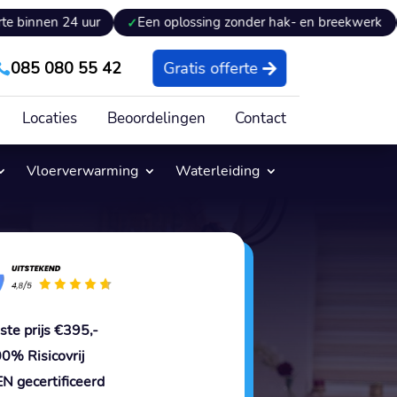
 uur
Een oplossing zonder hak- en breekwerk
Expertis
085 080 55 42
Gratis offerte

Locaties
Beoordelingen
Contact
Vloerverwarming
Waterleiding
ste prijs €395,-
0% Risicovrij
N gecertificeerd