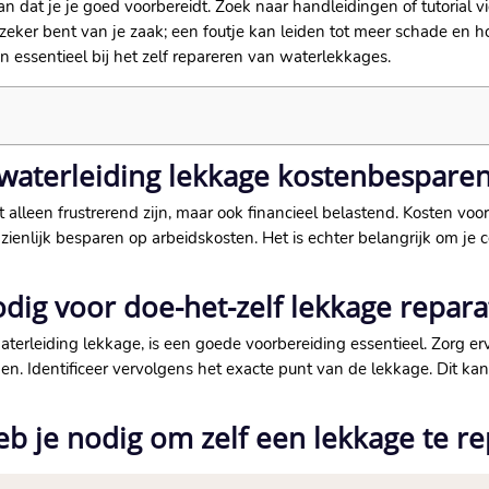
dan dat je je goed voorbereidt.​ Zoek naar handleidingen of tutorial v
t zeker bent van je zaak; een foutje kan leiden tot meer schade en 
n essentieel bij het zelf repareren van waterlekkages.​
n waterleiding lekkage kostenbespare
et alleen frustrerend zijn, maar ook financieel belastend.​ Kosten vo
ienlijk besparen op arbeidskosten.​ Het is echter belangrijk om je 
dig voor doe-het-zelf lekkage repara
terleiding lekkage, is een goede voorbereiding essentieel.​ Zorg e
n.​ Identificeer vervolgens het exacte punt van de lekkage.​ Dit ka
 je nodig om zelf een lekkage te r