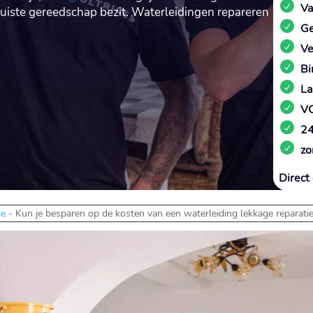
Va
uiste gereedschap bezit.​ Waterleidingen repareren
Ge
Ve
Bi
La
VC
24
zo
Direct 
ge
-
Kun je besparen op de kosten van een waterleiding lekkage reparatie