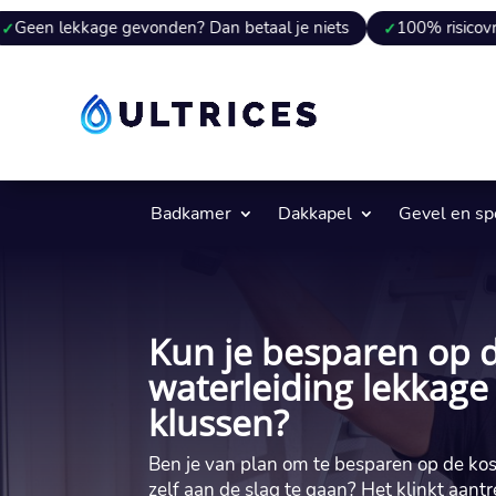
ge gevonden? Dan betaal je niets
100% risicovrij
9 van
Badkamer
Dakkapel
Gevel en s
Kun je besparen op 
waterleiding lekkage 
klussen?
Ben je van plan om te besparen op de kos
zelf aan de slag te gaan? Het klinkt aantr