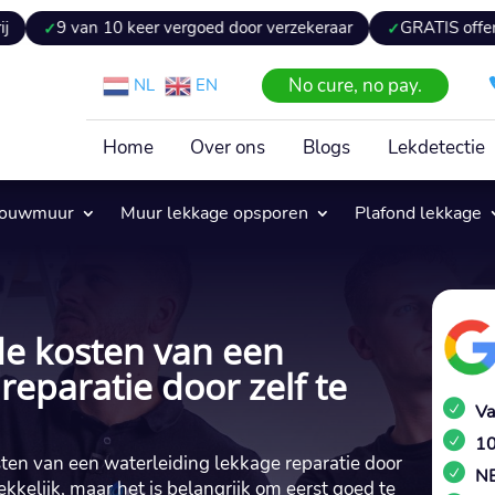
 10 keer vergoed door verzekeraar
GRATIS offerte binnen 24
No cure, no pay.
NL
EN
Home
Over ons
Blogs
Lekdetectie
pouwmuur
Muur lekkage opsporen
Plafond lekkage
de kosten van een
reparatie door zelf te
Va
10
ten van een waterleiding lekkage reparatie door
NE
ekkelijk, maar het is belangrijk om eerst goed te