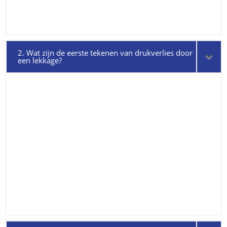
2. Wat zijn de eerste tekenen van drukverlies door
een lekkage?