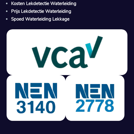
Kosten Lekdetectie Waterleiding
Prijs Lekdetectie Waterleiding
Spoed Waterleiding Lekkage
Gratis offerte in 24 uur
M
100% risicovrij
Geen lekkage? Geen betaling.
Vast tarief van € 395,- exc btw.
Rapport binnen 3 werkdagen.
100% RIsicovrij.
Vaak vergoed door verzekeraar.
NEN 3140 gecertificeerd.
Vaste prijs, geen verassingen.