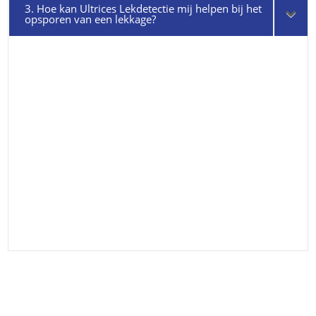
3. Hoe kan Ultrices Lekdetectie mij helpen bij het
opsporen van een lekkage?