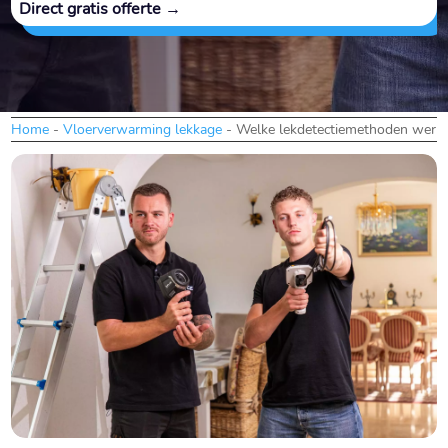
Direct gratis offerte →
Home
-
Vloerverwarming lekkage
-
Welke lekdetectiemethoden werke