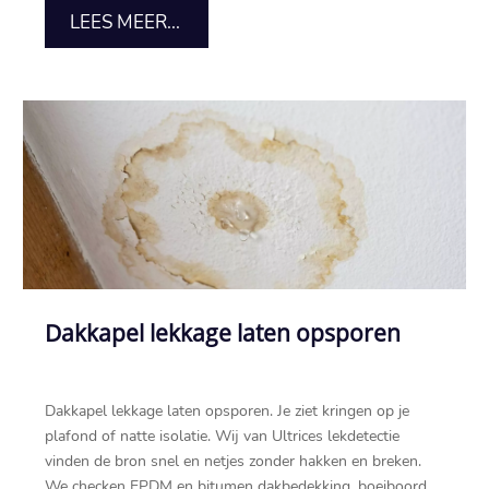
LEES MEER...
Dakkapel lekkage laten opsporen
Dakkapel lekkage laten opsporen.​ Je ziet kringen op je
plafond of natte isolatie.​ Wij van Ultrices lekdetectie
vinden de bron snel en netjes zonder hakken en breken.​
We checken EPDM en bitumen dakbedekking, boeiboord,