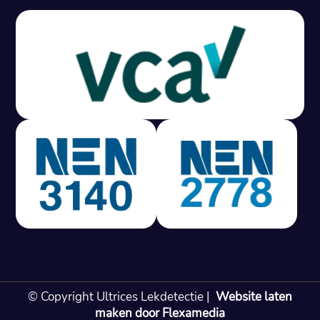
Gratis offerte in 24 uur
M
100% risicovrij
Geen lekkage? Geen betaling.
Vast tarief van € 395,- exc btw.
Rapport binnen 3 werkdagen.
100% RIsicovrij.
Vaak vergoed door verzekeraar.
NEN 3140 gecertificeerd.
Vaste prijs, geen verassingen.
99% Slagingspercentage.
© Copyright Ultrices Lekdetectie |
Website laten
Gratis offerte in 24 uur
maken door Flexamedia