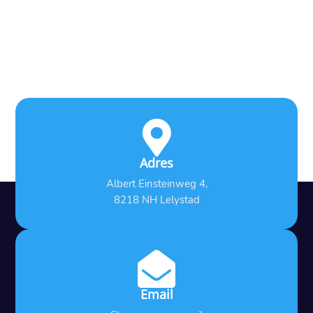

Adres
Albert Einsteinweg 4,
8218 NH Lelystad

Email