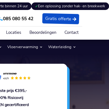
 uur
Een oplossing zonder hak- en breekwerk
Expertis
085 080 55 42
Gratis offerte

Locaties
Beoordelingen
Contact
Vloerverwarming
Waterleiding
ste prijs €395,-
0% Risicovrij
N gecertificeerd