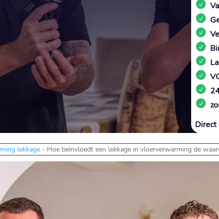
Va
Ge
Ve
Bi
La
VC
24
zo
Direct 
ming lekkage
-
Hoe beïnvloedt een lekkage in vloerverwarming de waard