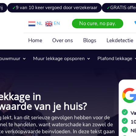
n 10 keer vergoed door verzekeraar
GRATIS offerte binnen 24
No cure, no pay.
NL
EN
Home
Over ons
Blogs
Lekdetectie
pouwmuur
Muur lekkage opsporen
Plafond lekkage
ekkage in
waarde van je huis?
Va
 lekt, kan dit serieuze gevolgen hebben voor de
10
m snel te handelen, want waterschade kan zowel de
NE
jke verkoopwaarde beïnvloeden.​ In deze tekst gaan