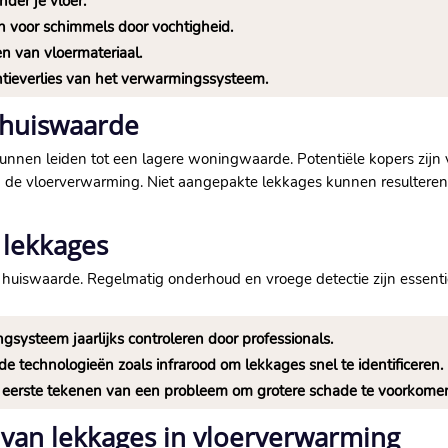
er je vloer.​
voor schimmels door vochtigheid.​
n van vloermateriaal.​
ntieverlies van het verwarmingssysteem.​
 huiswaarde
nnen leiden tot een lagere woningwaarde.​ Potentiële kopers zij
 de vloerverwarming.​ Niet aangepakte lekkages kunnen resulteren
 lekkages
e huiswaarde.​ Regelmatig onderhoud en vroege detectie zijn essenti
ngsysteem jaarlijks controleren door professionals.​
e technologieën zoals infrarood om lekkages snel te identificeren.​
de eerste tekenen van een probleem om grotere schade te voorkomen
 van lekkages in vloerverwarming