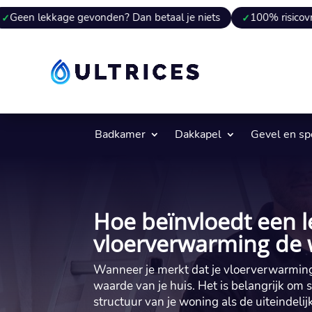
ge gevonden? Dan betaal je niets
100% risicovrij
9 va
Badkamer
Dakkapel
Gevel en s
Hoe beïnvloedt een l
vloerverwarming de 
Wanneer je merkt dat je vloerverwarming
waarde van je huis.​ Het is belangrijk o
structuur van je woning als de uiteindeli