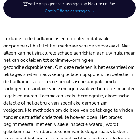
🏆Vaste prijs, geen verrassingen op No cure no Pay.
Gratis Offerte aanvragen →
Lekkage in de badkamer is een probleem dat vaak
onopgemerkt blijft tot het merkbare schade veroorzaakt. Niet
alleen kan het structurele schade aanrichten aan uw huis, maar
het kan ook leiden tot schimmelvorming en
gezondheidsproblemen. Om deze redenen is het essentieel om
lekkages snel en nauwkeurig te laten opsporen. Lekdetectie in
de badkamer vereist een specialistische aanpak, omdat
leidingen en sanitaire voorzieningen vaak verborgen zijn achter
tegels en muren. Technieken zoals thermografie, akoestische
detectie of het gebruik van specifieke dampen zijn
veelgebruikte methoden om de bron van de lekkage te vinden
zonder destructief onderzoek te hoeven doen. Het proces
begint meestal met een visuele inspectie waarbij wordt
gekeken naar zichtbare tekenen van lekkage zoals vlekken,
loskomend behang, of schimmel. Echter, om de exacte locatie