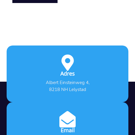

Adres
Albert Einsteinweg 4,
8218 NH Lelystad

Email