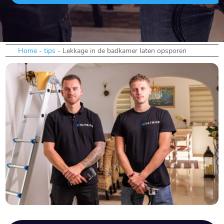
Home
-
tips
-
Lekkage in de badkamer laten opsporen