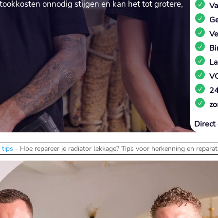
okkosten onnodig stijgen en kan het tot grotere,
Va
Ge
Ve
Bi
La
VC
24
zo
Direct 
-
tips
-
Hoe repareer je radiator lekkage? Tips voor herkenning en reparat