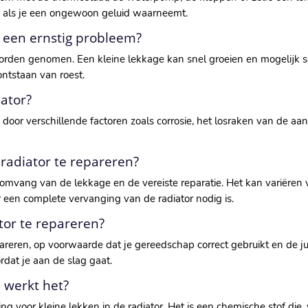
en als je een ongewoon geluid waarneemt.
or een ernstig probleem?
 worden genomen. Een kleine lekkage kan snel groeien en mogelijk
ontstaan van roest.
ator?
oor verschillende factoren zoals corrosie, het losraken van de aans
radiator te repareren?
omvang van de lekkage en de vereiste reparatie. Het kan variëren
 een complete vervanging van de radiator nodig is.
ator te repareren?
epareren, op voorwaarde dat je gereedschap correct gebruikt en de j
dat je aan de slag gaat.
e werkt het?
ing voor kleine lekken in de radiator. Het is een chemische stof d