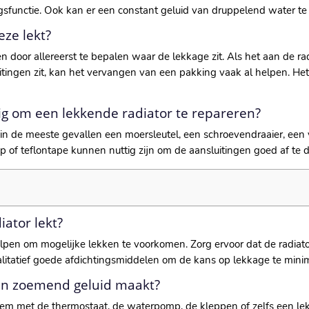
functie. Ook kan er een constant geluid van druppelend water te 
eze lekt?
 door allereerst te bepalen waar de lekkage zit. Als het aan de radia
itingen zit, kan het vervangen van een pakking vaak al helpen. Het
g om een lekkende radiator te repareren?
in de meeste gevallen een moersleutel, een schroevendraaier, een v
 of teflontape kunnen nuttig zijn om de aansluitingen goed af te d
ator lekt?
en om mogelijke lekken te voorkomen. Zorg ervoor dat de radiator 
alitatief goede afdichtingsmiddelen om de kans op lekkage te minim
een zoemend geluid maakt?
m met de thermostaat, de waterpomp, de kleppen of zelfs een lekk