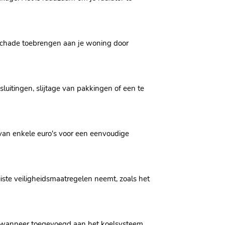
 schade toebrengen aan je woning door
luitingen, slijtage van pakkingen of een te
 van enkele euro's voor een eenvoudige
uiste veiligheidsmaatregelen neemt, zoals het
ie, wanneer toegevoegd aan het koelsysteem,