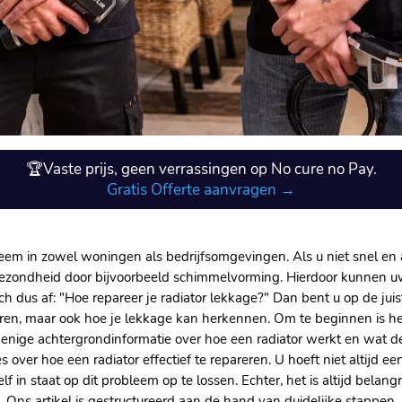
🏆Vaste prijs, geen verrassingen op No cure no Pay.
Gratis Offerte aanvragen →
eem in zowel woningen als bedrijfsomgevingen. Als u niet snel en 
gezondheid door bijvoorbeeld schimmelvorming. Hierdoor kunnen uw
h dus af: "Hoe repareer je radiator lekkage?" Dan bent u op de juiste 
ren, maar ook hoe je lekkage kan herkennen. Om te beginnen is he
u enige achtergrondinformatie over hoe een radiator werkt en wa
 over hoe een radiator effectief te repareren. U hoeft niet altijd 
lf in staat op dit probleem op te lossen. Echter, het is altijd belang
. Ons artikel is gestructureerd aan de hand van duidelijke stappen. 