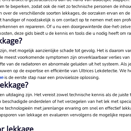
m te beperken, zodat ook de niet zo technische personen de inho
doen over de verschillende soorten lekkages, de oorzaken ervan en 
het handiger of noodzakelijk is om contact op te nemen met een pr
t herkennen en repareren. Of u nu een doorgewinterde doe-het-zelv
ten, deze gids biedt u de kennis en tools die u nodig heeft om rad
ekkage?
jn, met mogelijk aanzienlijke schade tot gevolg. Het is daarom va
e meest voorkomende symptomen zijn onverklaarbaar verlies van vlo
te van de radiatoren en abnormale geluiden uit het systeem. Als je
uwen op de expertise en efficiëntie van Ultrices Lekdetectie. We h
en
is de eerste stap naar een provisieloze oplossing.
lekkage?
 uitdaging zijn. Het vereist zowel technische kennis als de juiste 
beschadigde onderdelen of het verzegelen van het lek met speci
ne technologieën met jarenlange ervaring om snel en effectief lekk
opsporen van lekkage en evalueren vervolgens de mogelijke repara
or lekkage