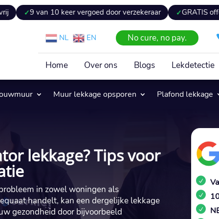
n 10 keer vergoed door verzekeraar
GRATIS offerte binnen 2
No cure, no pay.
NL
EN
Home
Over ons
Blogs
Lekdetectie
pouwmuur
Muur lekkage opsporen
Plafond lekkage
tor lekkage? Tips voor
atie
Va
 probleem in zowel woningen als
10
dequaat handelt, kan een dergelijke lekkage
NE
 uw gezondheid door bijvoorbeeld