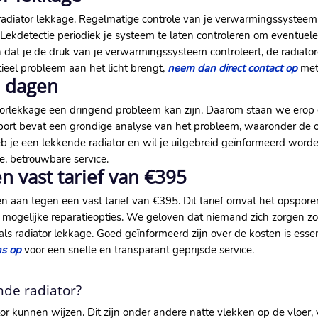
 radiator lekkage. Regelmatige controle van je verwarmingssystee
Lekdetectie periodiek je systeem te laten controleren om eventuele 
at je de druk van je verwarmingssysteem controleert, de radiatore
tieel probleem aan het licht brengt,
neem dan direct contact op
met 
3 dagen
diatorlekkage een dringend probleem kan zijn. Daarom staan we er
apport bevat een grondige analyse van het probleem, waaronder de o
b je een lekkende radiator en wil je uitgebreid geïnformeerd worde
le, betrouwbare service.
 vast tarief van €395
en aan tegen een vast tarief van €395. Dit tarief omvat het opspor
e mogelijke reparatieopties. We geloven dat niemand zich zorgen 
s radiator lekkage. Goed geïnformeerd zijn over de kosten is essent
ns op
voor een snelle en transparant geprijsde service.
nde radiator?
tor kunnen wijzen. Dit zijn onder andere natte vlekken op de vloer, 