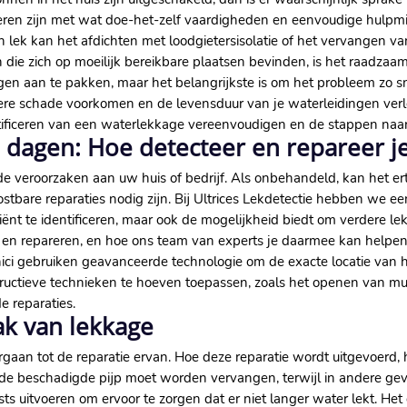
ren zijn met wat doe-het-zelf vaardigheden en eenvoudige hulpm
ein lek kan het afdichten met loodgietersisolatie of het vervangen 
 die zich op moeilijk bereikbare plaatsen bevinden, is het raadzaam
en aan te pakken, maar het belangrijkste is om het probleem zo sne
dere schade voorkomen en de levensduur van je waterleidingen verl
ntificeren van een waterlekkage vereenvoudigen en de stappen naar
 dagen: Hoe detecteer en repareer je
 veroorzaken aan uw huis of bedrijf. Als onbehandeld, kan het er
stbare reparaties nodig zijn. Bij Ultrices Lekdetectie hebben we e
iënt te identificeren, maar ook de mogelijkheid biedt om verdere lek
 en repareren, en hoe ons team van experts je daarmee kan helpen. 
ci gebruiken geavanceerde technologie om de exacte locatie van het
uctieve technieken te hoeven toepassen, zoals het openen van mur
e reparaties.
ak van lekkage
gaan tot de reparatie ervan. Hoe deze reparatie wordt uitgevoerd
t de beschadigde pijp moet worden vervangen, terwijl in andere ge
ests uitvoeren om ervoor te zorgen dat er niet langer water lekt. He