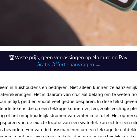
🏆Vaste prijs, geen verrassingen op No cure no Pay.
Gratis Offerte aanvragen →
em in huishoudens en bedrijven. Niet alleen kunnen ze aanzienli
aterrekeningen. Het is daarom van cruciaal belang om te weten hoe
an je tijd, geld en vooral veel gedoe besparen. In deze tekst geven 
illende tekens die op een lekkage kunnen wijzen, zoals vochtige p
ng of het onophoudelijk stromen van water in je toilet. Het opmerk
sporen van de exacte locatie van een waterlek kan echter een uitdag
huis bevinden. Een van de basismanieren om een lekkage te ontdekke
ronnen in het huis zijn uitgeschakeld, dan is er waarschijnlijk sprak