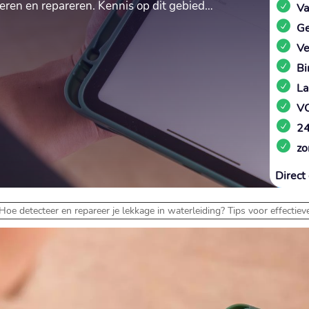
teren en repareren. Kennis op dit gebied…
Va
Ge
Ve
Bi
La
VC
24
zo
Direct 
Hoe detecteer en repareer je lekkage in waterleiding? Tips voor effectie