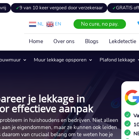
 van 10 keer vergoed door verzekeraar
GRATIS offerte binne
No cure, no pay.
NL
EN
Home
Over ons
Blogs
Lekdetectie
pouwmuur
Muur lekkage opsporen
Plafond lekkage
areer je lekkage in
oor effectieve aanpak
Va
robleem in huishoudens en bedrijven. Niet alleen
10
n aan je eigendommen, maar ze kunnen ook leiden
NE
s daarom van cruciaal belang om te weten hoe je