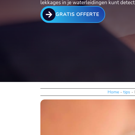
lekkages in je waterleidingen kunt detec

GRATIS OFFERTE
Home
-
tips
-