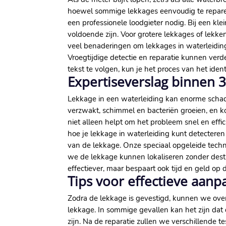
hoewel sommige lekkages eenvoudig te repare
een professionele loodgieter nodig. Bij een kl
voldoende zijn. Voor grotere lekkages of lekken
veel benaderingen om lekkages in waterleiding
Vroegtijdige detectie en reparatie kunnen ver
tekst te volgen, kun je het proces van het ide
Expertiseverslag binnen 3
Lekkage in een waterleiding kan enorme schade
verzwakt, schimmel en bacteriën groeien, en ko
niet alleen helpt om het probleem snel en effic
hoe je lekkage in waterleiding kunt detecteren
van de lekkage. Onze speciaal opgeleide techni
we de lekkage kunnen lokaliseren zonder destr
effectiever, maar bespaart ook tijd en geld op d
Tips voor effectieve aanp
Zodra de lekkage is gevestigd, kunnen we over
lekkage. In sommige gevallen kan het zijn da
zijn. Na de reparatie zullen we verschillende t