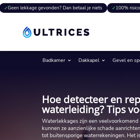
ekkage gevonden? Dan betaal je niets
100% risicovrij
9
Badkamer
Dakkapel
Gevel en s
Hoe detecteer en rep
waterleiding? Tips v
Waterlekkages zijn een veelvoorkomend p
kunnen ze aanzienlijke schade aanrichte
tot buitensporige waterrekeningen. Het i