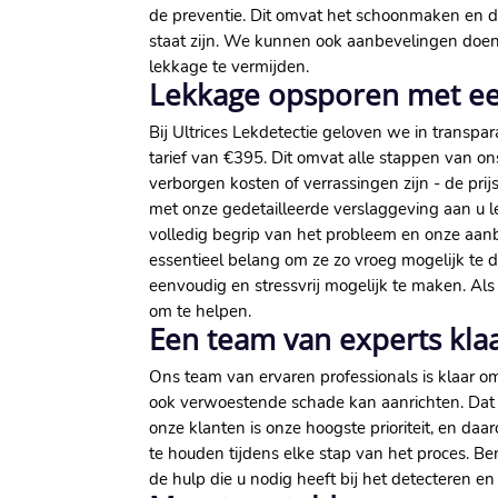
de preventie. Dit omvat het schoonmaken en dr
staat zijn. We kunnen ook aanbevelingen doe
lekkage te vermijden.
Lekkage opsporen met een
Bij Ultrices Lekdetectie geloven we in transpar
tarief van €395. Dit omvat alle stappen van on
verborgen kosten of verrassingen zijn - de prij
met onze gedetailleerde verslaggeving aan u le
volledig begrip van het probleem en onze aanb
essentieel belang om ze zo vroeg mogelijk te d
eenvoudig en stressvrij mogelijk te maken. Al
om te helpen.
Een team van experts kla
Ons team van ervaren professionals is klaar 
ook verwoestende schade kan aanrichten. Dat i
onze klanten is onze hoogste prioriteit, en d
te houden tijdens elke stap van het proces.
de hulp die u nodig heeft bij het detecteren e