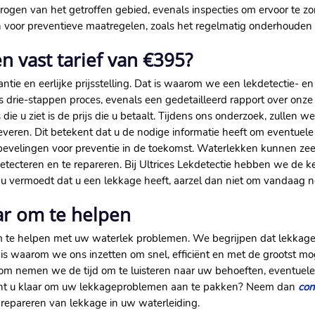
ogen van het getroffen gebied, evenals inspecties om ervoor te zo
n voor preventieve maatregelen, zoals het regelmatig onderhoude
 vast tarief van €395?
antie en eerlijke prijsstelling. Dat is waarom we een lekdetectie- e
s drie-stappen proces, evenals een gedetailleerd rapport over onze
s die u ziet is de prijs die u betaalt. Tijdens ons onderzoek, zulle
veren. Dit betekent dat u de nodige informatie heeft om eventuele
evelingen voor preventie in de toekomst. Waterlekken kunnen zeer 
etecteren en te repareren. Bij Ultrices Lekdetectie hebben we de ke
s u vermoedt dat u een lekkage heeft, aarzel dan niet om vandaag 
ar om te helpen
om te helpen met uw waterlek problemen. We begrijpen dat lekkag
s waarom we ons inzetten om snel, efficiënt en met de grootst mo
aarom nemen we de tijd om te luisteren naar uw behoeften, eventue
 Bent u klaar om uw lekkageproblemen aan te pakken? Neem dan
con
n repareren van lekkage in uw waterleiding.