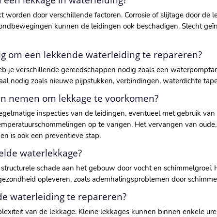
 een lekkage in waterleiding?
worden door verschillende factoren. Corrosie of slijtage door de l
ondbewegingen kunnen de leidingen ook beschadigen. Slecht geïns
g om een lekkende waterleiding te repareren?
b je verschillende gereedschappen nodig zoals een waterpomptang,
aal nodig zoals nieuwe pijpstukken, verbindingen, waterdichte tape
len nemen om lekkage te voorkomen?
gelmatige inspecties van de leidingen, eventueel met gebruik van 
temperatuurschommelingen op te vangen. Het vervangen van oude, 
en is ook een preventieve stap.
delde waterlekkage?
tructurele schade aan het gebouw door vocht en schimmelgroei. H
de gezondheid opleveren, zoals ademhalingsproblemen door schimmel
e waterleiding te repareren?
lexiteit van de lekkage. Kleine lekkages kunnen binnen enkele ur