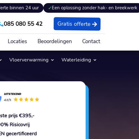
n 24 uur
Een oplossing zonder hak- en breekwerk
Expe
085 080 55 42
Gratis offerte

Locaties
Beoordelingen
Contact
Vloerverwarming
Waterleiding
ste prijs €395,-
0% Risicovrij
N gecertificeerd