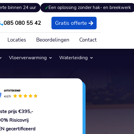
4 uur
Een oplossing zonder hak- en breekwerk
Experti
085 080 55 42
Gratis offerte

Locaties
Beoordelingen
Contact
Vloerverwarming
Waterleiding
ste prijs €395,-
0% Risicovrij
N gecertificeerd