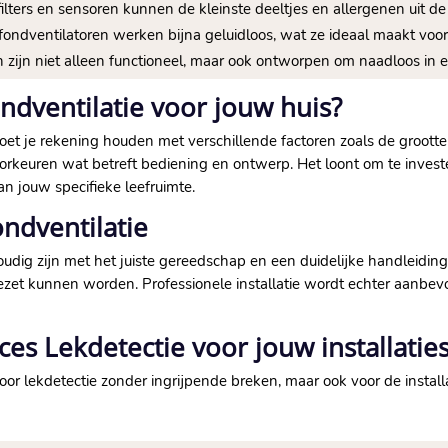
ters en sensoren kunnen de kleinste deeltjes en allergenen uit de lu
ndventilatoren werken bijna geluidloos, wat ze ideaal maakt voor 
zijn niet alleen functioneel, maar ook ontworpen om naadloos in elk
ondventilatie voor jouw huis?
 moet je rekening houden met verschillende factoren zoals de groot
oorkeuren wat betreft bediening en ontwerp.​ Het loont om te inves
n jouw specifieke leefruimte.​
ondventilatie
oudig zijn met het juiste gereedschap en een duidelijke handleidin
zet kunnen worden.​ Professionele installatie wordt echter aanbevo
es Lekdetectie voor jouw installatie
voor lekdetectie zonder ingrijpende breken, maar ook voor de install