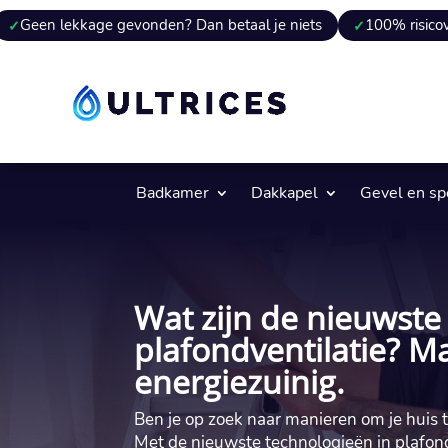
age gevonden? Dan betaal je niets
100% risicovrij
9 va
Badkamer
Dakkapel
Gevel en s
Wat zijn de nieuwste
plafondventilatie? M
energiezuinig.​
Ben je op zoek naar manieren om je huis 
Met de nieuwste technologieën in plafondv