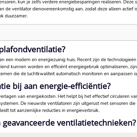
nsoren, kun je zelfs verdere energiebesparingen realiseren.​ Dez
de ventilator dienovereenkomstig aan, zodat deze alleen actief is 
ok duurzamer.​
 plafondventilatie?
an een modern en energiezuinig huis.​ Recent zijn de technologieën 
diend kunnen worden en efficiënt energiegebruik optimaliseren, zij
stemen die de luchtkwaliteit automatisch monitoren en aanpassen op
ie bij aan energie-efficiëntie?
t verlagen van energiekosten.​ Het helpt bij het effectief circulere
ystemen.​ De nieuwste ventilatoren zijn uitgerust met sensoren di
dt tot aanzienlijke reducties in energieverbruik.​
n geavanceerde ventilatietechnieken?