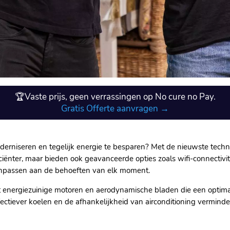
🏆Vaste prijs, geen verrassingen op No cure no Pay.
Gratis Offerte aanvragen →
derniseren en tegelijk energie te besparen? Met de nieuwste techno
ficiënter, maar bieden ook geavanceerde opties zoals wifi-connectiv
anpassen aan de behoeften van elk moment.​
et energiezuinige motoren en aerodynamische bladen die een optim
ectiever koelen en de afhankelijkheid van airconditioning verminder