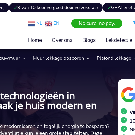
n 10 keer vergoed door verzekeraar
GRATIS offerte binnen 2
No cure, no pay.
NL
EN
Home
Over ons
Blogs
Lekdetectie
pouwmuur
Muur lekkage opsporen
Plafond lekkage
 technologieën in
aak je huis modern en
Va
10
te moderniseren en tegelijk energie te besparen?
NE
entilatie kun je een grote stap zetten.​ Deze