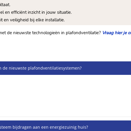
taat.​
l en efficiënt inzicht in jouw situatie.​
en veiligheid bij elke installatie.​
met de nieuwste technologieën in plafondventilatie?
Vraag hier je o
an de nieuwste plafondventilatiesystemen?
steem bijdragen aan een energiezuinig huis?