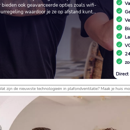
Va
ar bieden ook geavanceerde opties zoals wifi-
uurregeling waardoor je ze op afstand kunt…
Ge
Ve
Bi
La
VC
24
zo
Direct 
at zijn de nieuwste technologieën in plafondventilatie? Maak je huis mod