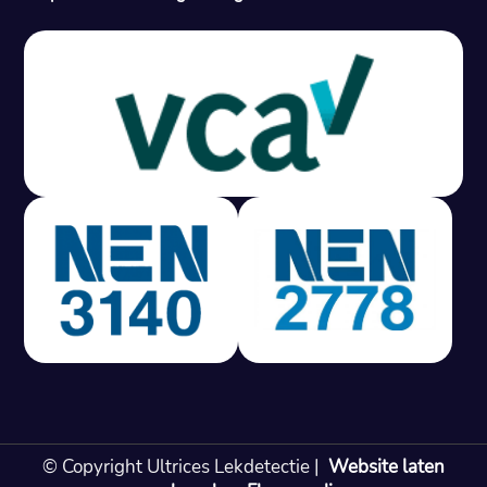
Gratis offerte in 24 uur
M
100% risicovrij
Geen lekkage? Geen betaling.
Vast tarief van € 395,- exc btw.
Rapport binnen 3 werkdagen.
100% RIsicovrij.
Vaak vergoed door verzekeraar.
NEN 3140 gecertificeerd.
Vaste prijs, geen verassingen.
99% Slagingspercentage.
© Copyright Ultrices Lekdetectie |
Website laten
Gratis offerte in 24 uur