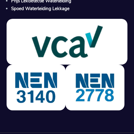
Prijs Lekdetectie Waterleiding
Spoed Waterleiding Lekkage
Gratis offerte in 24 uur
M
100% risicovrij
Geen lekkage? Geen betaling.
Vast tarief van € 395,- exc btw.
Rapport binnen 3 werkdagen.
100% RIsicovrij.
Vaak vergoed door verzekeraar.
NEN 3140 gecertificeerd.
Vaste prijs, geen verassingen.
99% Slagingspercentage.