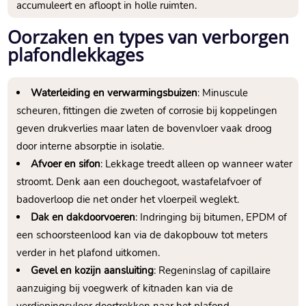
accumuleert en afloopt in holle ruimten.​
Oorzaken en types van verborgen
plafondlekkages
Waterleiding en verwarmingsbuizen
: Minuscule
scheuren, fittingen die zweten of corrosie bij koppelingen
geven drukverlies maar laten de bovenvloer vaak droog
door interne absorptie in isolatie.​
Afvoer en sifon
: Lekkage treedt alleen op wanneer water
stroomt.​ Denk aan een douchegoot, wastafelafvoer of
badoverloop die net onder het vloerpeil weglekt.​
Dak en dakdoorvoeren
: Indringing bij bitumen, EPDM of
een schoorsteenlood kan via de dakopbouw tot meters
verder in het plafond uitkomen.​
Gevel en kozijn aansluiting
: Regeninslag of capillaire
aanzuiging bij voegwerk of kitnaden kan via de
verdiepingsvloer doortrekken naar het plafond.​