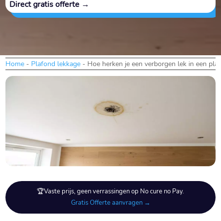
Direct gratis offerte →
Home
-
Plafond lekkage
-
Hoe herken je een verborgen lek in een pla
🏆Vaste prijs, geen verrassingen op No cure no Pay.
Gratis Offerte aanvragen →