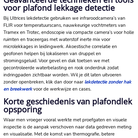
voor plafond lekkage detectie
Bij Ultrices lekdetectie gebruiken we infraroodcamera’s van
FLIR voor temperatuurscans, nauwkeurige vochtmeters van
Tramex en Trotec, endoscopie via compacte camera’s voor holle
ruimten en traceergas met waterstof inerte mix voor
microlekkages in leidingwerk.​ Akoestische correlatie en
geofonen helpen bij lokaliseren van druppel en
stromingsgeluid.​ Voor gevel en dak toetsen we met
gecontroleerde waterbelasting en rook onderdruk zodat
indringpaden zichtbaar worden.​ Wil je dit laten uitvoeren
zonder openbreken, klik dan door naar
lekdetectie zonder hak
en breekwerk
voor de werkwijze en cases.​
Korte geschiedenis van plafondlek
opsporing
Waar men vroeger vooral werkte met proefgaten en visuele
inspectie is de aanpak verschoven naar data gedreven meting
en visualisatie.​ Met de komst van thermografie, betere