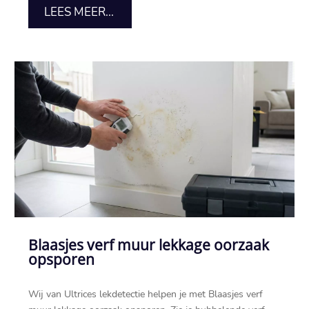
LEES MEER...
Blaasjes verf muur lekkage oorzaak
opsporen
Wij van Ultrices lekdetectie helpen je met Blaasjes verf