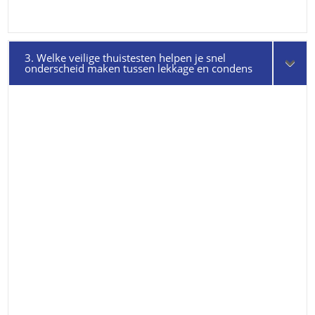
3. Welke veilige thuistesten helpen je snel
onderscheid maken tussen lekkage en condens