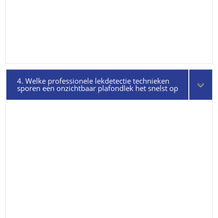
4. Welke professionele lekdetectie technieken
sporen een onzichtbaar plafondlek het snelst op