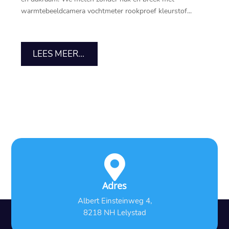
warmtebeeldcamera vochtmeter rookproef kleurstof...
LEES MEER...

Adres
Albert Einsteinweg 4,
8218 NH Lelystad