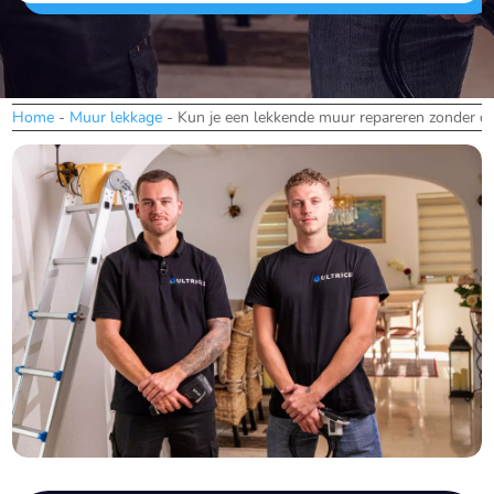
Home
-
Muur lekkage
-
Kun je een lekkende muur repareren zonder du