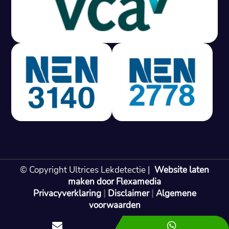
Gratis offerte in 24 uur
M
100% risicovrij
Geen lekkage? Geen betaling.
Vast tarief van € 395,- exc btw.
Rapport binnen 3 werkdagen.
100% RIsicovrij.
Vaak vergoed door verzekeraar.
NEN 3140 gecertificeerd.
Vaste prijs, geen verassingen.
99% Slagingspercentage.
© Copyright Ultrices Lekdetectie |
Website laten
Gratis offerte in 24 uur
maken door Flexamedia
Privacyverklaring
|
Disclaimer
|
Algemene
Bel: 085 080 55 42
voorwaarden

