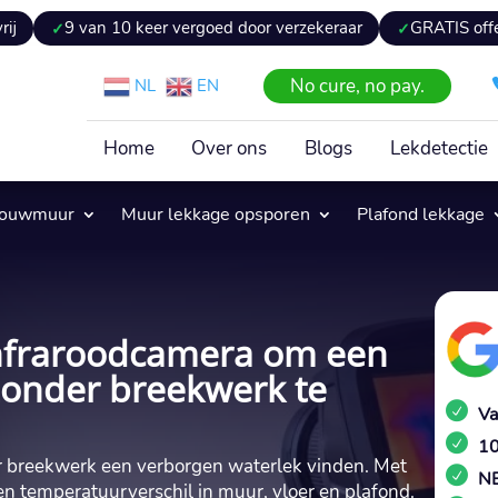
van 10 keer vergoed door verzekeraar
GRATIS offerte binnen
No cure, no pay.
NL
EN
Home
Over ons
Blogs
Lekdetectie
pouwmuur
Muur lekkage opsporen
Plafond lekkage
infraroodcamera om een
zonder breekwerk te
Va
10
nder breekwerk een verborgen waterlek vinden.​ Met
NE
n temperatuurverschil in muur, vloer en plafond.​