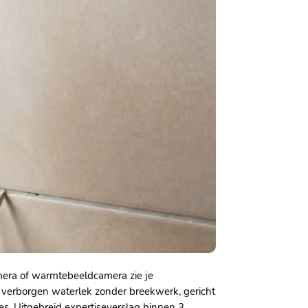
amera of warmtebeeldcamera zie je
en verborgen waterlek zonder breekwerk, gericht
​ Uitgebreid expertiseverslag binnen 3