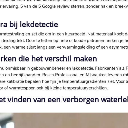
aar ervaring, 5 van de 5 Google review sterren, zonder hak en bree
a bij lekdetectie
rmtestraling en zet die om in een kleurbeeld.​ Nat materiaal koelt
leiding lekt.​ Door te letten op hete of koude patronen herken je 
 een warme sliert langs een verwarmingsleiding of een asymmetris
rken die het verschil maken
 nu onmisbaar in gebouwenbeheer en lekdetectie.​ Fabrikanten als 
 en bedrijfspanden.​ Bosch Professional en Milwaukee leveren ro
re kalibratie bepalen hoe fijn je temperatuurgradiënten ziet.​ Voo
r of warmtespoor, ook bij kleine temperatuurverschillen.​
het vinden van een verborgen waterl