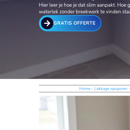
Hier leer je hoe je dat slim aanpakt.​ Ho
waterlek zonder breekwerk te vinden staat 

GRATIS OFFERTE
Home
-
Lekkage opsporen