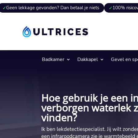
kkage gevonden? Dan betaal je niets
100% risicovrij
9 
Badkamer
Dakkapel
Gevel en s
Hoe gebruik je een 
verborgen waterlek 
vinden?
Ik ben lekdetectiespecialist.​ Jij wilt zo
een infraroodcamera zie je warmtebeeld e