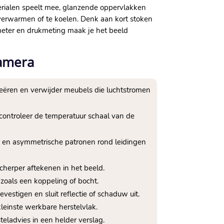
aterialen speelt mee, glanzende oppervlakken
e verwarmen of te koelen.​ Denk aan kort stoken
tmeter en drukmeting maak je het beeld
camera
reëren en verwijder meubels die luchtstromen
en controleer de temperatuur schaal van de
n en asymmetrische patronen rond leidingen
scherper aftekenen in het beeld.​
zoals een koppeling of bocht.​
stigen en sluit reflectie of schaduw uit.​
leinste werkbare herstelvlak.​
ladvies in een helder verslag.​