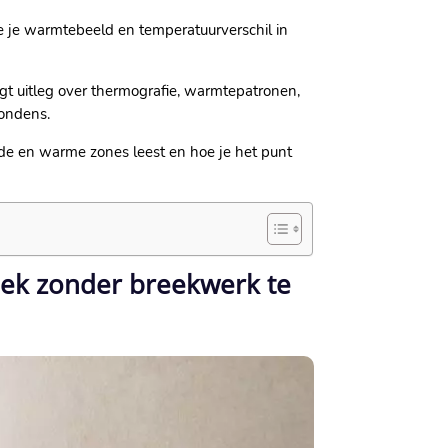
zie je warmtebeeld en temperatuurverschil in
jgt uitleg over thermografie, warmtepatronen,
ondens.​
ude en warme zones leest en hoe je het punt
lek zonder breekwerk te