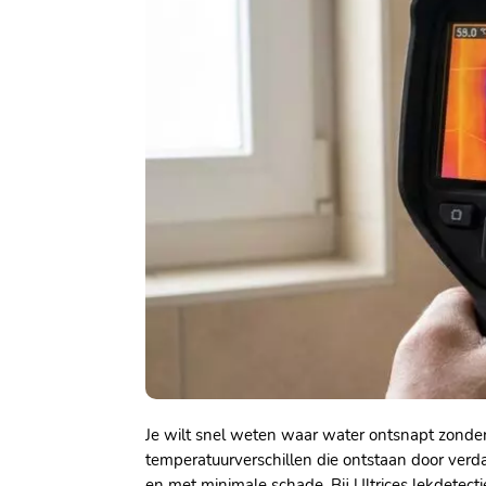
Je wilt snel weten waar water ontsnapt zonder
temperatuurverschillen die ontstaan door verda
en met minimale schade.​ Bij Ultrices lekdet