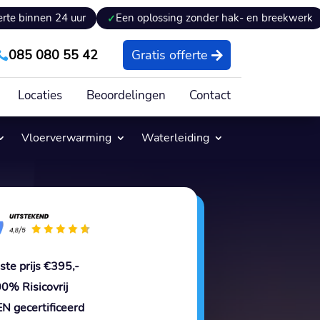
 24 uur
Een oplossing zonder hak- en breekwerk
Exper
085 080 55 42
Gratis offerte

Locaties
Beoordelingen
Contact
Vloerverwarming
Waterleiding
ste prijs €395,-
0% Risicovrij
N gecertificeerd