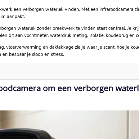
 breekwerk een verborgen waterlek vinden.​ Met een infraroodcamera 
lim aanpakt.​
orgen waterlek zonder breekwerk te vinden staat centraal.​ Je kri
ppelen dit aan vochtmeter, waterdruk meting, isolatie, koudebrug en c
ing, vloerverwarming en daklekkage zie je waar je scant, hoe je ko
 en bespaar je sloop en stress.​
aroodcamera om een verborgen water