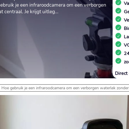
Va
e gebruik je een infraroodcamera om een verborgen
centraal.​ Je krijgt uitleg…
Ge
Ve
Bi
La
VC
24
zo
Direct 
-
Hoe gebruik je een infraroodcamera om een verborgen waterlek zonder