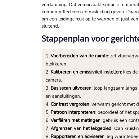
verdamping.​ Dat veroorzaakt subtiele temperat
kunnen reflecteren en misleiding geven.​ Daarom
om een leidingcircuit op te warmen of juist v
sluitend.​
Stappenplan voor gerich
Voorbereiden van de ruimte
: zet vloerver
blokkeren.​
Kalibreren en emissiviteit instellen
: kies d
camera.​
Basisscan uitvoeren
: loop langzaam langs
en aansluitingen.​
Contrast vergroten
: verwarm gericht met de
Patroon interpreteren
: beoordeel of het sp
Verifiëren met metingen
: gebruik een cont
Afgrenzen van het lekgebied
: scan kruisl
Rapporteren en adviseren
: leg warmtebeel