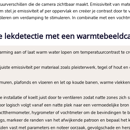
uurverschillen die de camera zichtbaar maakt.​ Emissiviteit van m
 stel je emissiviteit af per oppervlak en creëer je contrast door t
entileren om verdamping te stimuleren.​ In combinatie met een voch
te lekdetectie met een warmtebeeld
warming aan of laat warm water lopen om temperatuurcontrast te c
e juiste emissiviteit per materiaal zoals pleisterwerk, tegel of hout 
 muren, plafonds en vloeren en let op koude banen, warme vlekke
 installatie of koelt juist door te ventileren zodat natte zones zich 
oor logisch volgt vanaf een natte plek naar een vermoedelijke bron 
actthermometer, hygrometer of vochtmeter om de bevindingen te beve
ings, markeer de randen van het afwijkende patroon en bepaal het k
den vast met parameters en noteer oorzaak, gevolgschade en herste