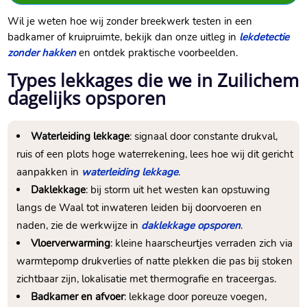
Wil je weten hoe wij zonder breekwerk testen in een
badkamer of kruipruimte, bekijk dan onze uitleg in
lekdetectie
zonder hakken
en ontdek praktische voorbeelden.
Types lekkages die we in Zuilichem
dagelijks opsporen
Waterleiding lekkage
: signaal door constante drukval,
ruis of een plots hoge waterrekening, lees hoe wij dit gericht
aanpakken in
waterleiding lekkage
.
Daklekkage
: bij storm uit het westen kan opstuwing
langs de Waal tot inwateren leiden bij doorvoeren en
naden, zie de werkwijze in
daklekkage opsporen
.
Vloerverwarming
: kleine haarscheurtjes verraden zich via
warmtepomp drukverlies of natte plekken die pas bij stoken
zichtbaar zijn, lokalisatie met thermografie en traceergas.
Badkamer en afvoer
: lekkage door poreuze voegen,