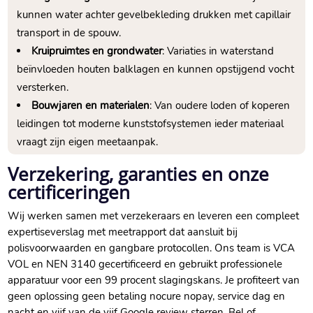
kunnen water achter gevelbekleding drukken met capillair
transport in de spouw.​
Kruipruimtes en grondwater
: Variaties in waterstand
beïnvloeden houten balklagen en kunnen opstijgend vocht
versterken.​
Bouwjaren en materialen
: Van oudere loden of koperen
leidingen tot moderne kunststofsystemen ieder materiaal
vraagt zijn eigen meetaanpak.​
Verzekering, garanties en onze
certificeringen
Wij werken samen met verzekeraars en leveren een compleet
expertiseverslag met meetrapport dat aansluit bij
polisvoorwaarden en gangbare protocollen.​ Ons team is VCA
VOL en NEN 3140 gecertificeerd en gebruikt professionele
apparatuur voor een 99 procent slagingskans.​ Je profiteert van
geen oplossing geen betaling nocure nopay, service dag en
nacht en vijf van de vijf Google review sterren.​ Bel of