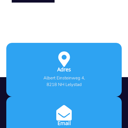

Adres
Albert Einsteinweg 4,
8218 NH Lelystad

Email