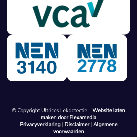
Gratis offerte in 24 uur
M
100% risicovrij
Geen lekkage? Geen betaling.
Vast tarief van € 395,- exc btw.
Rapport binnen 3 werkdagen.
100% RIsicovrij.
Vaak vergoed door verzekeraar.
NEN 3140 gecertificeerd.
Vaste prijs, geen verassingen.
99% Slagingspercentage.
© Copyright Ultrices Lekdetectie |
Website laten
Gratis offerte in 24 uur
maken door Flexamedia
Privacyverklaring
|
Disclaimer
|
Algemene
Bel: 085 080 55 42
voorwaarden