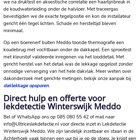
we na druktest en akoestische correlatie een haarlijnbreuk in
de koudwaterleiding onder de halvloer.​ Met traceergas
bevestigden we de exacte tegelpositie en kon de installateur
gericht één tegel lichten.​ Schade en hersteltijd bleven
minimaal.​
Op een boerenerf buiten Meddo toonde thermografie een
koudebrug met vochtbaan onder de dakkapel.​ Een sproeitest
met kleurstof valideerde inregenen via het looddetail.​ Met
gericht herstel van het detail was de lekkage opgelost zonder
onnodige vervanging van het hele dakvlak.​ Meer weten over
dakonderzoek met gerichte metingen, bekijk onze aanpak bij
daklekkage opsporen
.​
Direct hulp en offerte voor
lekdetectie Winterswijk Meddo
Bel of WhatsApp ons op 085 080 55 42 of mail naar
info@Ultriceslekdetectie.​nl voor directe inzet in Lekdetectie
Winterswijk Meddo.​ We zijn landelijk inzetbaar en staan in de
Achterhoek vaak binnen een uur bij je op de stoep.​ Je krijgt een