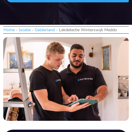
Home
-
locatie
-
Gelderland
-
Lekdetectie Winterswijk Meddo