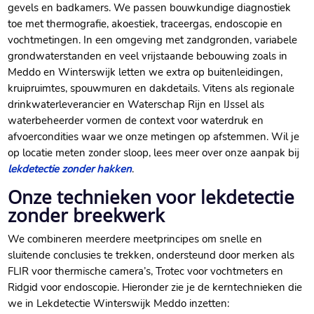
gevels en badkamers.​ We passen bouwkundige diagnostiek
toe met thermografie, akoestiek, traceergas, endoscopie en
vochtmetingen.​ In een omgeving met zandgronden, variabele
grondwaterstanden en veel vrijstaande bebouwing zoals in
Meddo en Winterswijk letten we extra op buitenleidingen,
kruipruimtes, spouwmuren en dakdetails.​ Vitens als regionale
drinkwaterleverancier en Waterschap Rijn en IJssel als
waterbeheerder vormen de context voor waterdruk en
afvoercondities waar we onze metingen op afstemmen.​ Wil je
op locatie meten zonder sloop, lees meer over onze aanpak bij
lekdetectie zonder hakken
.​
Onze technieken voor lekdetectie
zonder breekwerk
We combineren meerdere meetprincipes om snelle en
sluitende conclusies te trekken, ondersteund door merken als
FLIR voor thermische camera’s, Trotec voor vochtmeters en
Ridgid voor endoscopie.​ Hieronder zie je de kerntechnieken die
we in Lekdetectie Winterswijk Meddo inzetten: