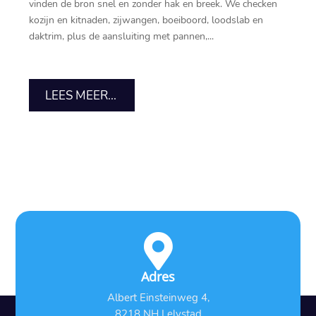
vinden de bron snel en zonder hak en breek.​ We checken
kozijn en kitnaden, zijwangen, boeiboord, loodslab en
daktrim, plus de aansluiting met pannen,...
LEES MEER...

Adres
Albert Einsteinweg 4,
8218 NH Lelystad