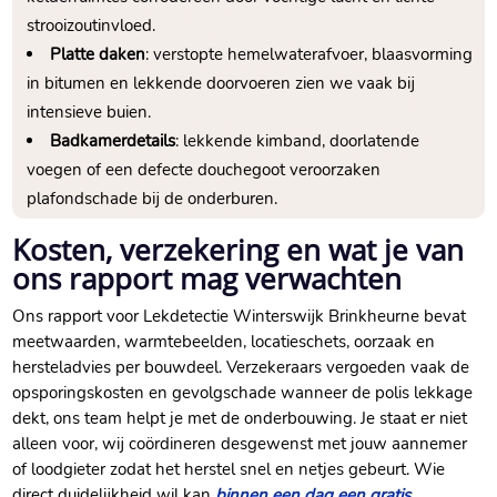
strooizoutinvloed.​
Platte daken
: verstopte hemelwaterafvoer, blaasvorming
in bitumen en lekkende doorvoeren zien we vaak bij
intensieve buien.​
Badkamerdetails
: lekkende kimband, doorlatende
voegen of een defecte douchegoot veroorzaken
plafondschade bij de onderburen.​
Kosten, verzekering en wat je van
ons rapport mag verwachten
Ons rapport voor Lekdetectie Winterswijk Brinkheurne bevat
meetwaarden, warmtebeelden, locatieschets, oorzaak en
hersteladvies per bouwdeel.​ Verzekeraars vergoeden vaak de
opsporingskosten en gevolgschade wanneer de polis lekkage
dekt, ons team helpt je met de onderbouwing.​ Je staat er niet
alleen voor, wij coördineren desgewenst met jouw aannemer
of loodgieter zodat het herstel snel en netjes gebeurt.​ Wie
direct duidelijkheid wil kan
binnen een dag een gratis