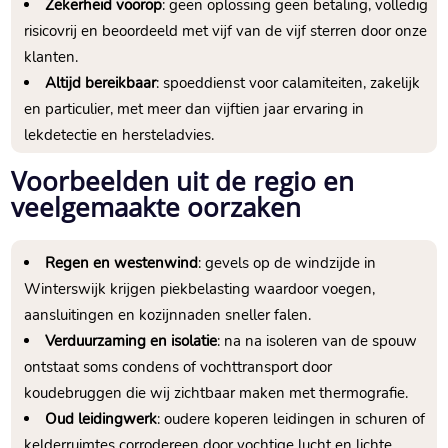
Zekerheid voorop
: geen oplossing geen betaling, volledig
risicovrij en beoordeeld met vijf van de vijf sterren door onze
klanten.​
Altijd bereikbaar
: spoeddienst voor calamiteiten, zakelijk
en particulier, met meer dan vijftien jaar ervaring in
lekdetectie en hersteladvies.​
Voorbeelden uit de regio en
veelgemaakte oorzaken
Regen en westenwind
: gevels op de windzijde in
Winterswijk krijgen piekbelasting waardoor voegen,
aansluitingen en kozijnnaden sneller falen.​
Verduurzaming en isolatie
: na na isoleren van de spouw
ontstaat soms condens of vochttransport door
koudebruggen die wij zichtbaar maken met thermografie.​
Oud leidingwerk
: oudere koperen leidingen in schuren of
kelderruimtes corrodereen door vochtige lucht en lichte