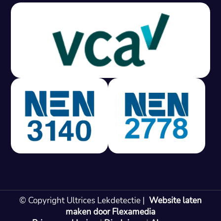
Gratis offerte in 24 uur
M
100% risicovrij
Geen lekkage? Geen betaling.
Vast tarief van € 395,- exc btw.
Rapport binnen 3 werkdagen.
100% RIsicovrij.
Vaak vergoed door verzekeraar.
NEN 3140 gecertificeerd.
Vaste prijs, geen verassingen.
99% Slagingspercentage.
© Copyright Ultrices Lekdetectie |
Website laten
Gratis offerte in 24 uur
maken door Flexamedia