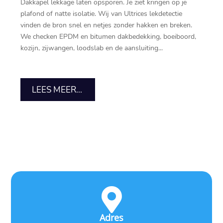
Dakkapel lekkage laten opsporen.​ Je ziet kringen op je
plafond of natte isolatie.​ Wij van Ultrices lekdetectie
vinden de bron snel en netjes zonder hakken en breken.​
We checken EPDM en bitumen dakbedekking, boeiboord,
kozijn, zijwangen, loodslab en de aansluiting...
LEES MEER...

Adres