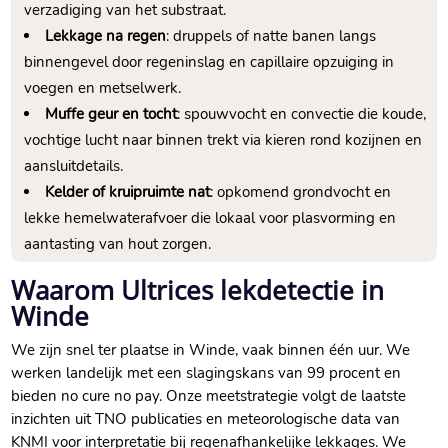
verzadiging van het substraat.​
Lekkage na regen
: druppels of natte banen langs
binnengevel door regeninslag en capillaire opzuiging in
voegen en metselwerk.​
Muffe geur en tocht
: spouwvocht en convectie die koude,
vochtige lucht naar binnen trekt via kieren rond kozijnen en
aansluitdetails.​
Kelder of kruipruimte nat
: opkomend grondvocht en
lekke hemelwaterafvoer die lokaal voor plasvorming en
aantasting van hout zorgen.​
Waarom Ultrices lekdetectie in
Winde
We zijn snel ter plaatse in Winde, vaak binnen één uur.​ We
werken landelijk met een slagingskans van 99 procent en
bieden no cure no pay.​ Onze meetstrategie volgt de laatste
inzichten uit TNO publicaties en meteorologische data van
KNMI voor interpretatie bij regenafhankelijke lekkages.​ We