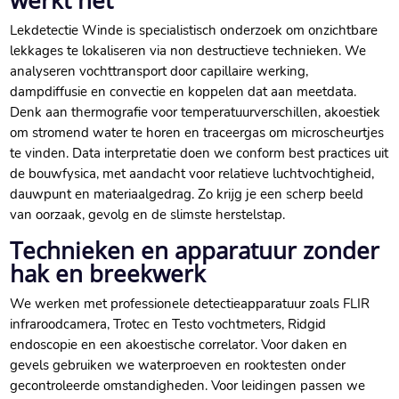
werkt het
Lekdetectie Winde is specialistisch onderzoek om onzichtbare
lekkages te lokaliseren via non destructieve technieken.​ We
analyseren vochttransport door capillaire werking,
dampdiffusie en convectie en koppelen dat aan meetdata.​
Denk aan thermografie voor temperatuurverschillen, akoestiek
om stromend water te horen en traceergas om microscheurtjes
te vinden.​ Data interpretatie doen we conform best practices uit
de bouwfysica, met aandacht voor relatieve luchtvochtigheid,
dauwpunt en materiaalgedrag.​ Zo krijg je een scherp beeld
van oorzaak, gevolg en de slimste herstelstap.​
Technieken en apparatuur zonder
hak en breekwerk
We werken met professionele detectieapparatuur zoals FLIR
infraroodcamera, Trotec en Testo vochtmeters, Ridgid
endoscopie en een akoestische correlator.​ Voor daken en
gevels gebruiken we waterproeven en rooktesten onder
gecontroleerde omstandigheden.​ Voor leidingen passen we