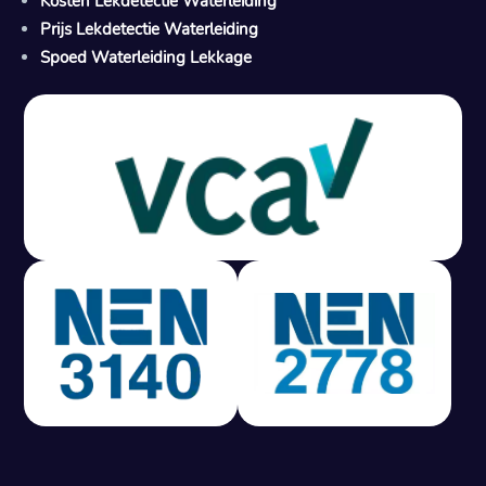
Kosten Lekdetectie Waterleiding
Prijs Lekdetectie Waterleiding
Spoed Waterleiding Lekkage
Gratis offerte in 24 uur
M
100% risicovrij
Geen lekkage? Geen betaling.
Vast tarief van € 395,- exc btw.
Rapport binnen 3 werkdagen.
100% RIsicovrij.
Vaak vergoed door verzekeraar.
NEN 3140 gecertificeerd.
Vaste prijs, geen verassingen.