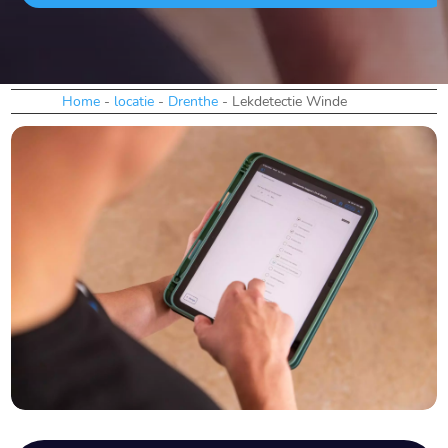
Home
-
locatie
-
Drenthe
-
Lekdetectie Winde