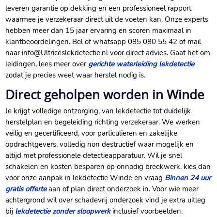
leveren garantie op dekking en een professioneel rapport
waarmee je verzekeraar direct uit de voeten kan.​ Onze experts
hebben meer dan 15 jaar ervaring en scoren maximaal in
klantbeoordelingen.​ Bel of whatsapp 085 080 55 42 of mail
naar info@Ultriceslekdetectie.​nl voor direct advies.​ Gaat het om
leidingen, lees meer over
gerichte waterleiding lekdetectie
zodat je precies weet waar herstel nodig is.​
Direct geholpen worden in Winde
Je krijgt volledige ontzorging, van lekdetectie tot duidelijk
herstelplan en begeleiding richting verzekeraar.​ We werken
veilig en gecertificeerd, voor particulieren en zakelijke
opdrachtgevers, volledig non destructief waar mogelijk en
altijd met professionele detectieapparatuur.​ Wil je snel
schakelen en kosten besparen op onnodig breekwerk, kies dan
voor onze aanpak in lekdetectie Winde en vraag
Binnen 24 uur
gratis offerte
aan of plan direct onderzoek in.​ Voor wie meer
achtergrond wil over schadevrij onderzoek vind je extra uitleg
bij
lekdetectie zonder sloopwerk
inclusief voorbeelden,