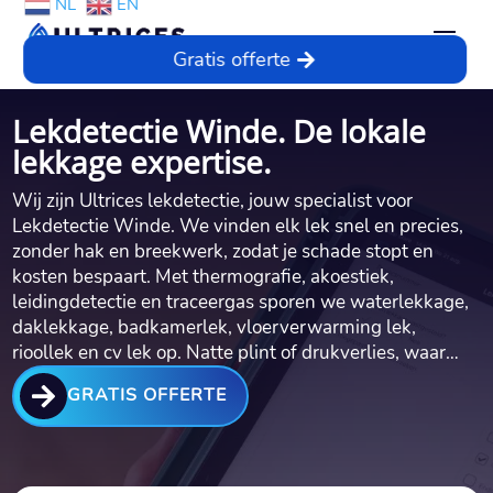
NL
EN
Gratis offerte
Lekdetectie Winde. De lokale
lekkage expertise.
Wij zijn Ultrices lekdetectie, jouw specialist voor
Lekdetectie Winde.​ We vinden elk lek snel en precies,
zonder hak en breekwerk, zodat je schade stopt en
kosten bespaart.​ Met thermografie, akoestiek,
leidingdetectie en traceergas sporen we waterlekkage,
daklekkage, badkamerlek, vloerverwarming lek,
rioollek en cv lek op.​ Natte plint of drukverlies, waar…

GRATIS OFFERTE