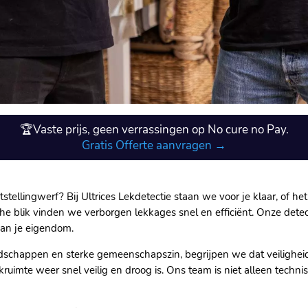
🏆Vaste prijs, geen verrassingen op No cure no Pay.
Gratis Offerte aanvragen →
llingwerf? Bij Ultrices Lekdetectie staan we voor je klaar, of het nu
e blik vinden we verborgen lekkages snel en efficiënt.​ Onze dete
an je eigendom.​
dschappen en sterke gemeenschapszin, begrijpen we dat veiligheid 
kruimte weer snel veilig en droog is.​ Ons team is niet alleen tech