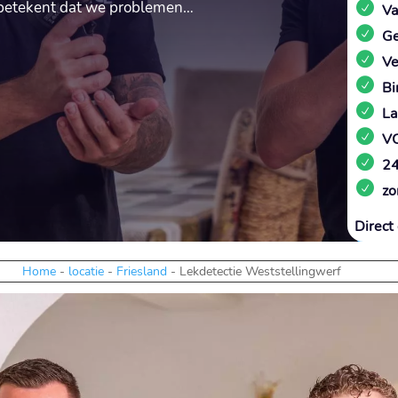
t betekent dat we problemen…
Va
Ge
Ve
Bi
La
VC
24
zo
Direct 
Home
-
locatie
-
Friesland
-
Lekdetectie Weststellingwerf