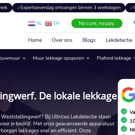
pertiseverslag ontvangen binnen 3 werkdagen
Geen voorrij
No cure, no pay.
NL
EN
Home
Over ons
Blogs
Lekdetectie
pouwmuur
Muur lekkage opsporen
Plafond lekkage
lingwerf. De lokale lekkage
Va
 Weststellingwerf? Bij Ultrices Lekdetectie staan
10
of voor je bedrijf.​ Met onze geavanceerde apparatuur
NE
borgen lekkages snel en efficiënt.​ Onze