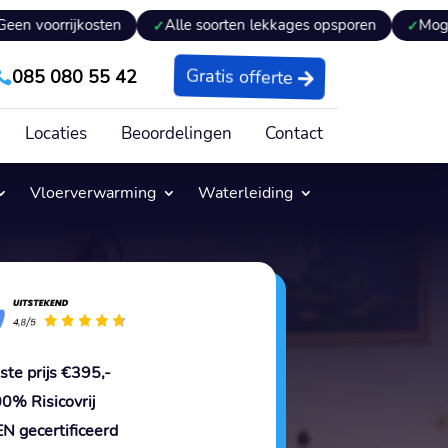
kosten
Alle soorten lekkages opsporen
Mogelijkheden to
085 080 55 42
Gratis offerte

Locaties
Beoordelingen
Contact
Vloerverwarming
Waterleiding
ste prijs €395,-
0% Risicovrij
N gecertificeerd