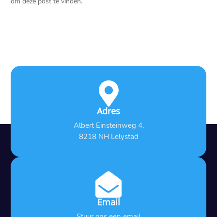
om deze post te vinden.

Adres
Albert Einsteinweg 4,
8218 NH Lelystad

Email
Stuur ons een email